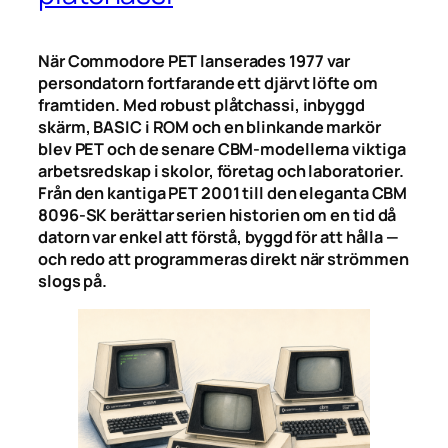
När Commodore PET lanserades 1977 var
persondatorn fortfarande ett djärvt löfte om
framtiden. Med robust plåtchassi, inbyggd
skärm, BASIC i ROM och en blinkande markör
blev PET och de senare CBM-modellerna viktiga
arbetsredskap i skolor, företag och laboratorier.
Från den kantiga PET 2001 till den eleganta CBM
8096-SK berättar serien historien om en tid då
datorn var enkel att förstå, byggd för att hålla —
och redo att programmeras direkt när strömmen
slogs på.