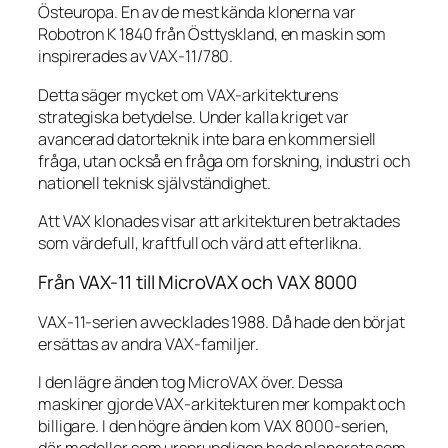
Östeuropa. En av de mest kända klonerna var
Robotron K 1840 från Östtyskland, en maskin som
inspirerades av VAX-11/780.
Detta säger mycket om VAX-arkitekturens
strategiska betydelse. Under kalla kriget var
avancerad datorteknik inte bara en kommersiell
fråga, utan också en fråga om forskning, industri och
nationell teknisk självständighet.
Att VAX klonades visar att arkitekturen betraktades
som värdefull, kraftfull och värd att efterlikna.
Från VAX-11 till MicroVAX och VAX 8000
VAX-11-serien avvecklades 1988. Då hade den börjat
ersättas av andra VAX-familjer.
I den lägre änden tog MicroVAX över. Dessa
maskiner gjorde VAX-arkitekturen mer kompakt och
billigare. I den högre änden kom VAX 8000-serien,