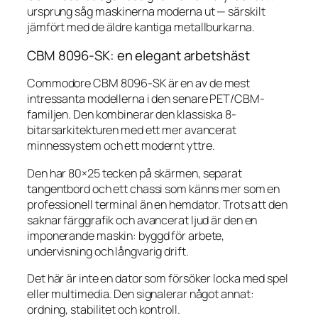
ursprung såg maskinerna moderna ut — särskilt
jämfört med de äldre kantiga metallburkarna.
CBM 8096-SK: en elegant arbetshäst
Commodore CBM 8096-SK är en av de mest
intressanta modellerna i den senare PET/CBM-
familjen. Den kombinerar den klassiska 8-
bitarsarkitekturen med ett mer avancerat
minnessystem och ett modernt yttre.
Den har 80×25 tecken på skärmen, separat
tangentbord och ett chassi som känns mer som en
professionell terminal än en hemdator. Trots att den
saknar färggrafik och avancerat ljud är den en
imponerande maskin: byggd för arbete,
undervisning och långvarig drift.
Det här är inte en dator som försöker locka med spel
eller multimedia. Den signalerar något annat:
ordning, stabilitet och kontroll.