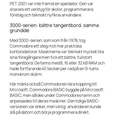
PET 2001 var inte främst en speldator. Den var
snarare ett verktyg för skolor, programmerare,
företag och tekniskt nyfikna användare.
3000-serien: bättre tangentbord, samma
grundidé
Med 3000-serien, som kom från 1978, tog
Commodore ett steg mot mer praktiska
kontorsdatorer. Maskinerna var tekniskt mycket lika
sina föregångare men fick ett bättre, fullstort
tangentbord. De fanns med 8, 16 eller 32 kB RAM och
hade fortfarande 40 tecken per rad på en 9-tums
monokrom skärm.
Här märks också Commodores nära koppling till
Microsoft. Commodore BASIC byggde på Microsoft
BASIC, men såldes under Commodores namn och
anpassades till deras maskiner. Den tidiga BASIC-
versionen var enkel, men viktig: användaren kunde
slå på datorn och börja programmera direkt.