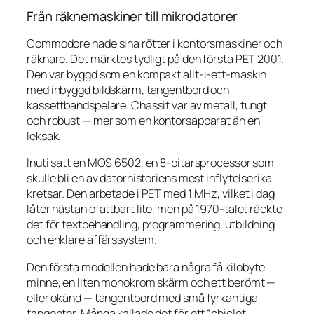
Från räknemaskiner till mikrodatorer
Commodore hade sina rötter i kontorsmaskiner och
räknare. Det märktes tydligt på den första PET 2001.
Den var byggd som en kompakt allt-i-ett-maskin
med inbyggd bildskärm, tangentbord och
kassettbandspelare. Chassit var av metall, tungt
och robust — mer som en kontorsapparat än en
leksak.
Inuti satt en MOS 6502, en 8-bitarsprocessor som
skulle bli en av datorhistoriens mest inflytelserika
kretsar. Den arbetade i PET med 1 MHz, vilket i dag
låter nästan ofattbart lite, men på 1970-talet räckte
det för textbehandling, programmering, utbildning
och enklare affärssystem.
Den första modellen hade bara några få kilobyte
minne, en liten monokrom skärm och ett berömt —
eller ökänd — tangentbord med små fyrkantiga
tangenter. Många kallade det för ett “chiclet