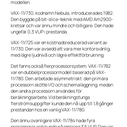
modellen.
VAX-11/730, kodnamn Nebula, introducerades 1982.
Den byggde på bit-slice-teknik med AMD Am2900-
kretsar och var ännu mindre och billigare. Den hade
ungefär 0,3 VUP i prestanda.
VAX-11/725 var en kostnadsreducerad variant av
11/730. Den var avsedd att vara mer kontorsvänlig,
med lägre ljudnivå och lägre effektförbrukning.
Det fanns också flerprocessorsystem. VAX-11/782
var en dubbelprocessormodell baserad på VAX-
11/780. Den arbetade asymmetriskt: den primära
processorn skötte I/O och schemaläggning, medan
den andra processorn användes för
beräkningsarbete. Vid beräkningstunga
flerströmsuppgifter kunde den nå upp till 1,8 gånger
prestandan hos en vanlig VAX-11/780.
Den ännu ovanligare VAX-11/784 hade fyra
processorer och kunde nå omkring 3,5 VUP. Den var