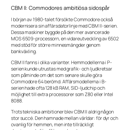
CBM II: Commodores ambitiösa sidospår
I början av 1980-talet försökte Commodore också
modernisera sin affärsdatorlinje med CBM II-serien.
Dessa maskiner byggde på den mer avancerade
MOS 6509-processorn, en vidareutveckling av 6502
med stöd för större minnesmängder genom
bankväxling.
CBM II fanns i olika varianter. Hemmodellerna i P-
serien kunde utrustas med grafik- och ljudkretsar
som påminde om det som senare skulle göra
Commodore 64 berömd. Affärsmodellerna i B-
serien hade ofta 128 kB RAM, SID-ljudchip och
möjlighet till extra processorer som Z80 eller Intel
8088.
Trots tekniska ambitioner blev CBM II aldrig någon
stor succé. Den hamnade mellan världar: för dyr och
ovanlig för hemmen, men inte tillräckligt