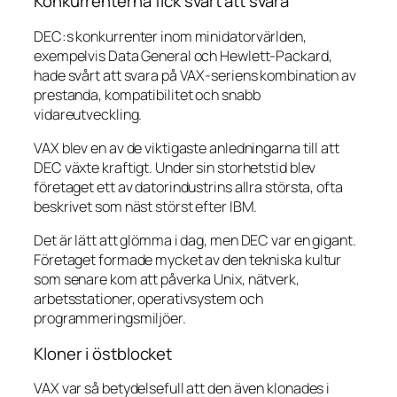
Konkurrenterna fick svårt att svara
DEC:s konkurrenter inom minidatorvärlden,
exempelvis Data General och Hewlett-Packard,
hade svårt att svara på VAX-seriens kombination av
prestanda, kompatibilitet och snabb
vidareutveckling.
VAX blev en av de viktigaste anledningarna till att
DEC växte kraftigt. Under sin storhetstid blev
företaget ett av datorindustrins allra största, ofta
beskrivet som näst störst efter IBM.
Det är lätt att glömma i dag, men DEC var en gigant.
Företaget formade mycket av den tekniska kultur
som senare kom att påverka Unix, nätverk,
arbetsstationer, operativsystem och
programmeringsmiljöer.
Kloner i östblocket
VAX var så betydelsefull att den även klonades i