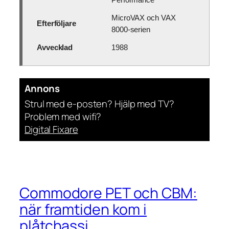
MicroVAX och VAX
Efterföljare
8000-serien
Avvecklad
1988
Annons
Strul med e-posten? Hjälp med TV?
Problem med wifi?
Digital Fixare
Commodore PET och CBM:
när framtiden kom i
plåtchassi