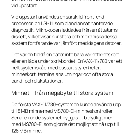
vid uppstart.
Vid uppstart användes en särskild front-end-
processor, en LSI-11, som bland annat hanterade
diagnostik. Mikrokoden laddades från en åttatums
diskett, vilket visar hur stora och mekaniska dessa
system fortfarande var jämfört med dagens datorer.
Det var en tid då en dator inte bara var ett kretskort
eller en låda under skrivbordet. En VAX-11/780 var ett
helt systemskåp, med bussar, styrenheter,
minneskort, terminalanslutningar och ofta stora
band- och diskstationer.
Minnet – från megabyte till stora system
De första VAX-11/780-systemen kunde använda upp
till 8 MB minne med MS780-C-minneskontroller.
Senare kunde systemet byggas ut betydligt mer
med MS780-E, som gjorde det möjligt att nå upp till
128 MB minne.