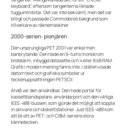
keyboard”, eftersom tangenterna liknade
tuggummibitar. Det var inte bekvämt, men det var
billigt och passade Commodores bakgrund som
tillverkare av räknemaskiner.
2000-serien: pionjären
Den ursprungliga PET 2001 var enkel men
banbrytande. Den hade en 9-tums monokrom
bildskärm, inbyggd datasette och 4 eller 8 kB RAM.
Grafik i modern mening fanns inte. I stället visade
datorn text och grafiska symboler ur
teckenuppsättningen PETSCII.
Ändå var den användbar. Den hade portar för
kassettbandspelare, användarport och den viktiga
IEEE-488-bussen, som gjorde det möjligt att koppla
in skrivare och diskettstationer. Just IEEE-488 kom
att bli ett av PET- och CBM-seriens stora
kännetecken.