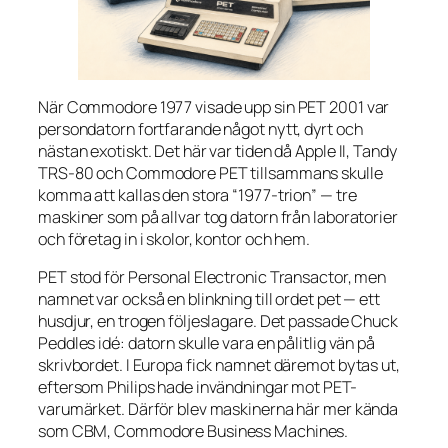
När Commodore 1977 visade upp sin PET 2001 var
persondatorn fortfarande något nytt, dyrt och
nästan exotiskt. Det här var tiden då Apple II, Tandy
TRS-80 och Commodore PET tillsammans skulle
komma att kallas den stora “1977-trion” — tre
maskiner som på allvar tog datorn från laboratorier
och företag in i skolor, kontor och hem.
PET stod för Personal Electronic Transactor, men
namnet var också en blinkning till ordet pet — ett
husdjur, en trogen följeslagare. Det passade Chuck
Peddles idé: datorn skulle vara en pålitlig vän på
skrivbordet. I Europa fick namnet däremot bytas ut,
eftersom Philips hade invändningar mot PET-
varumärket. Därför blev maskinerna här mer kända
som CBM, Commodore Business Machines.