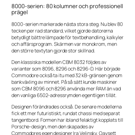
8000-serien: 80 kolumner och professionell
prägel
8000-serien markerade nästa stora steg. Nu blev 80
tecken per rad standard, vilket gjorde datorerna
betydligt bättre lämpade för textbehandling, kalkyler
och affärsprogram. Skärmen var monokrom, men
den större textytan gjorde stor skillnad.
Den klassiska modellen CBM 8032 följdes av
varianter som 8096, 8296 och 8296-D. Här började
Commodore också ta itu med 32 kB-gränsen genom
bankväxling av minnet. På så sätt kunde maskiner
som CBM 8096 och 8296 använda mer RAM än vad
den vanliga 6502-adressrymden egentligen tillät.
Designen förändrades också. De senare modellerna
fick ett mer futuristiskt, rundat chassi med separat
tangentbord. Formen har ibland felaktigt kopplats till
Porsche-design, men den skapades av
Commodores egen designer Ira Velinsky. Oavsett