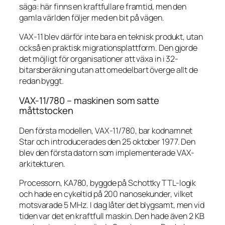
säga: här finns en kraftfullare framtid, men den
gamla världen följer med en bit på vägen.
VAX-11 blev därför inte bara en teknisk produkt, utan
också en praktisk migrationsplattform. Den gjorde
det möjligt för organisationer att växa in i 32-
bitarsberäkning utan att omedelbart överge allt de
redan byggt.
VAX-11/780 – maskinen som satte
måttstocken
Den första modellen, VAX-11/780, bar kodnamnet
Star och introducerades den 25 oktober 1977. Den
blev den första datorn som implementerade VAX-
arkitekturen.
Processorn, KA780, byggde på Schottky TTL-logik
och hade en cykeltid på 200 nanosekunder, vilket
motsvarade 5 MHz. I dag låter det blygsamt, men vid
tiden var det en kraftfull maskin. Den hade även 2 KB