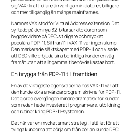
sig VAX: kraftfullare än vanliga minidatorer, billigare
och mer tillgänglig än många mainframes.
Namnet VAX stod för Virtual Address eXtension. Det
syftade på den nya 32-bitarsarkitekturen som
byggde vidare på DEC:s tidigare och mycket
populära PDP-11. Siffran 11 i VAX-11 var ingen slump.
Den markerade släktskapet med PDP-11 och visade
att DEC ville erbjuda sina befintliga kunder en väg
framåt utan att allt gammalt behövde kastas bort.
En brygga från PDP-11 till framtiden
En av de viktigaste egenskaperna hos VAX-11 var att
den kunde köra användarprogram skrivna för PDP-11.
Det gjorde övergången mindre dramatisk för kunder
som redan hade investerat i programvara, utbildning
och rutiner kring PDP-11-systemen.
Det här var en mycket smart strategi. I stället för att
tvinga kunderna att börja om från början kunde DEC