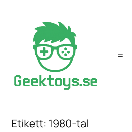
Hoppa
till
innehåll
Etikett:
1980-tal