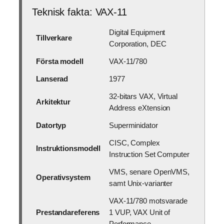
Teknisk fakta: VAX-11
Digital Equipment
Tillverkare
Corporation, DEC
Första modell
VAX-11/780
Lanserad
1977
32-bitars VAX, Virtual
Arkitektur
Address eXtension
Datortyp
Superminidator
CISC, Complex
Instruktionsmodell
Instruction Set Computer
VMS, senare OpenVMS,
Operativsystem
samt Unix-varianter
VAX-11/780 motsvarade
Prestandareferens
1 VUP, VAX Unit of
Performance