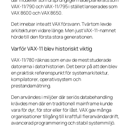
där modeller som ursprungligen hade planerats som
VAX-11/790 och VAX-11/795 i stället lanserades som
VAX 8600 och VAX 8650.
Det innebar inte att VAX försvann. Tvärtom levde
arkitekturen vidare länge. Men just VAX-11-namnet
hörde till den första stora generationen.
Varför VAX-11 blev historiskt viktig
VAX-11/780 räknas som en av de mest studerade
datorerna i datorhistorien. Det beror på att den blev
en praktisk referenspunkt för systemarkitektur,
kompilatorer, operativsystem och
prestandamätning.
Den användes i miljöer där seriös databehandling
krävdes men där en traditionell mainframe kunde
vara för dyr, för stor eller för låst. VAX gav många
organisationer tillgång till kraftfull fleranvändardrift,
avancerad programmering och stabil systemmiljö.