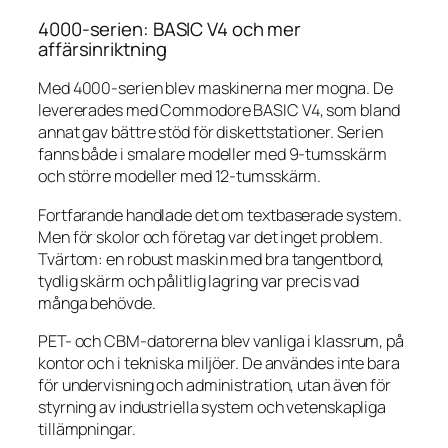
4000-serien: BASIC V4 och mer
affärsinriktning
Med 4000-serien blev maskinerna mer mogna. De
levererades med Commodore BASIC V4, som bland
annat gav bättre stöd för diskettstationer. Serien
fanns både i smalare modeller med 9-tumsskärm
och större modeller med 12-tumsskärm.
Fortfarande handlade det om textbaserade system.
Men för skolor och företag var det inget problem.
Tvärtom: en robust maskin med bra tangentbord,
tydlig skärm och pålitlig lagring var precis vad
många behövde.
PET- och CBM-datorerna blev vanliga i klassrum, på
kontor och i tekniska miljöer. De användes inte bara
för undervisning och administration, utan även för
styrning av industriella system och vetenskapliga
tillämpningar.