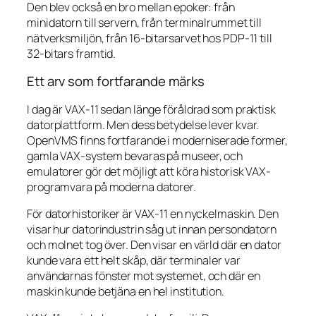
Den blev också en bro mellan epoker: från
minidatorn till servern, från terminalrummet till
nätverksmiljön, från 16-bitarsarvet hos PDP-11 till
32-bitars framtid.
Ett arv som fortfarande märks
I dag är VAX-11 sedan länge föråldrad som praktisk
datorplattform. Men dess betydelse lever kvar.
OpenVMS finns fortfarande i moderniserade former,
gamla VAX-system bevaras på museer, och
emulatorer gör det möjligt att köra historisk VAX-
programvara på moderna datorer.
För datorhistoriker är VAX-11 en nyckelmaskin. Den
visar hur datorindustrin såg ut innan persondatorn
och molnet tog över. Den visar en värld där en dator
kunde vara ett helt skåp, där terminaler var
användarnas fönster mot systemet, och där en
maskin kunde betjäna en hel institution.