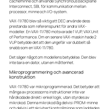
cacheminne och använde Synchronous Backplane
Interconnect, SBI, för kommunikation mellan
processor, minne och I/O-system.
VAX-11/780 blev så viktig att DEC använde dess
prestanda som referenspunkt för andra VAX-
modeller. En VAX-11/780 motsvarade 1 VUP, VAX Unit
of Performance. Om en senare VAX-maskin hade 2
VUP betydde det att den ungefär var dubbelt så
snabb som en VAX-11/780.
Det säger något om modellens betydelse. Den blev
inte bara en dator, utan en måttenhet.
Mikroprogrammering och avancerad
konstruktion
VAX-11/780 var mikroprogrammerad. Det betyder att
många av processorns instruktioner inte var
hårdkodade direkt i enkel logik, utan styrdes av
mikrokod. Denna mikrokod låg delvis i PROM-minne
och delvis i ett skrivbart kontrollminne som laddades