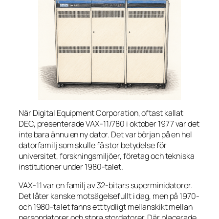
När Digital Equipment Corporation, oftast kallat
DEC, presenterade VAX-11/780 i oktober 1977 var det
inte bara ännu en ny dator. Det var början på en hel
datorfamilj som skulle få stor betydelse för
universitet, forskningsmiljöer, företag och tekniska
institutioner under 1980-talet.
VAX-11 var en familj av 32-bitars superminidatorer.
Det låter kanske motsägelsefullt i dag, men på 1970-
och 1980-talet fanns ett tydligt mellanskikt mellan
persondatorer och stora stordatorer. Där placerade