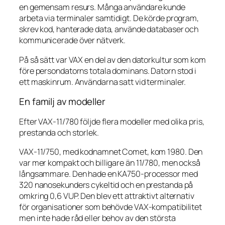
en gemensam resurs. Många användare kunde
arbeta via terminaler samtidigt. De körde program,
skrev kod, hanterade data, använde databaser och
kommunicerade över nätverk.
På så sätt var VAX en del av den datorkultur som kom
före persondatorns totala dominans. Datorn stod i
ett maskinrum. Användarna satt vid terminaler.
En familj av modeller
Efter VAX-11/780 följde flera modeller med olika pris,
prestanda och storlek.
VAX-11/750, med kodnamnet Comet, kom 1980. Den
var mer kompakt och billigare än 11/780, men också
långsammare. Den hade en KA750-processor med
320 nanosekunders cykeltid och en prestanda på
omkring 0,6 VUP. Den blev ett attraktivt alternativ
för organisationer som behövde VAX-kompatibilitet
men inte hade råd eller behov av den största