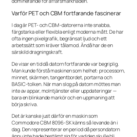
dominerande för affärsmarknaden.
Varför PET och CBM fortfarande fascinerar
I dag är PET- och CBM-datorerna inte snabba,
färgstarka eller flexibla enligt moderna mått. De har
ofta ingen pixelgrafik, begränsat ljud och ett
arbetssätt som kräver tålamod. Ändå har de en
särskild dragningskraft.
De visar en tid då datorn fortfarande var begriplig.
Man kunde förstå maskinen som helhet: processorn,
minnet, skärmen, tangentbordet, portarna och
BASIC-tolken. När man slog på datorn möttes man
inte av appar, molntjänster eller uppdateringar —
bara en blinkande markör och en uppmaning att
börja skriva.
Det är kanske just därför en maskin som
Commodore CBM 8096-SK känns så levande än i
dag. Den representerar en period då persondatorn
ännu inte hade bestämt sig för vad den skulle bli.