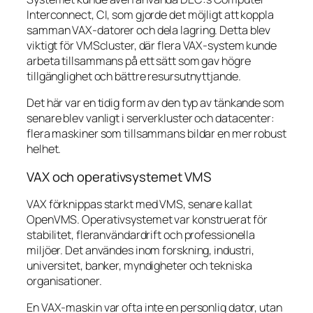
Interconnect, CI, som gjorde det möjligt att koppla
samman VAX-datorer och dela lagring. Detta blev
viktigt för VMScluster, där flera VAX-system kunde
arbeta tillsammans på ett sätt som gav högre
tillgänglighet och bättre resursutnyttjande.
Det här var en tidig form av den typ av tänkande som
senare blev vanligt i serverkluster och datacenter:
flera maskiner som tillsammans bildar en mer robust
helhet.
VAX och operativsystemet VMS
VAX förknippas starkt med VMS, senare kallat
OpenVMS. Operativsystemet var konstruerat för
stabilitet, fleranvändardrift och professionella
miljöer. Det användes inom forskning, industri,
universitet, banker, myndigheter och tekniska
organisationer.
En VAX-maskin var ofta inte en personlig dator, utan