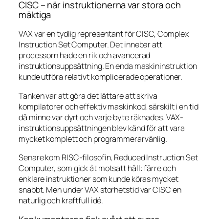
CISC – när instruktionerna var stora och
mäktiga
VAX var en tydlig representant för CISC, Complex
Instruction Set Computer. Det innebar att
processorn hade en rik och avancerad
instruktionsuppsättning. En enda maskininstruktion
kunde utföra relativt komplicerade operationer.
Tanken var att göra det lättare att skriva
kompilatorer och effektiv maskinkod, särskilt i en tid
då minne var dyrt och varje byte räknades. VAX-
instruktionsuppsättningen blev känd för att vara
mycket komplett och programmerarvänlig.
Senare kom RISC-filosofin, Reduced Instruction Set
Computer, som gick åt motsatt håll: färre och
enklare instruktioner som kunde köras mycket
snabbt. Men under VAX storhetstid var CISC en
naturlig och kraftfull idé.