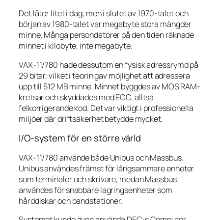
Det låter litet i dag, men i slutet av 1970-talet och
början av 1980-talet var megabyte stora mängder
minne. Många persondatorer på den tiden räknade
minnet i kilobyte, inte megabyte.
VAX-11/780 hade dessutom en fysisk adressrymd på
29 bitar, vilket i teorin gav möjlighet att adressera
upp till 512 MB minne. Minnet byggdes av MOS RAM-
kretsar och skyddades med ECC, alltså
felkorrigerande kod. Det var viktigt i professionella
miljöer där driftsäkerhet betydde mycket.
I/O-system för en större värld
VAX-11/780 använde både Unibus och Massbus.
Unibus användes främst för långsammare enheter
som terminaler och skrivare, medan Massbus
användes för snabbare lagringsenheter som
hårddiskar och bandstationer.
Systemet kunde även använda DEC:s Computer