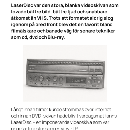
LaserDisc var den stora, blanka videoskivan som
lovade bättre bild, bättre ljud och snabbare
åtkomst än VHS. Trots att formatet aldrig slog
igenom på bred front blev det en favorit bland
filmälskare och banade väg för senare tekniker
som cd, dvd och Blu-ray.
Långt innan filmer kunde strömmas över internet
och innan DVD-skivan hade blivit vardagsmat fanns
LaserDisc – en imponerande videoskiva som var
ungefär lika stor som en vinyl-LP.