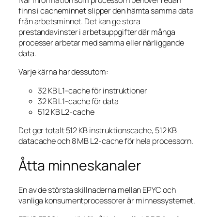
När information som processorn behöver redan
finns i cacheminnet slipper den hämta samma data
från arbetsminnet. Det kan ge stora
prestandavinster i arbetsuppgifter där många
processer arbetar med samma eller närliggande
data.
Varje kärna har dessutom:
32 KB L1-cache för instruktioner
32 KB L1-cache för data
512 KB L2-cache
Det ger totalt 512 KB instruktionscache, 512 KB
datacache och 8 MB L2-cache för hela processorn.
Åtta minneskanaler
En av de största skillnaderna mellan EPYC och
vanliga konsumentprocessorer är minnessystemet.