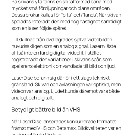
På skivans yta fanns en spiralformad bana med
mycket små fördjupningar och plana områden.
Dessa brukar kallas för ”pits” och ”lands”. När skivan
spelades roterade den med hög hastighet samtidigt
som en laser följde spåret.
Till skillnad från dvd lagrades själva videobilden
huvudsakligen som en analog signal. Lasern läste
alltså inte en färdig digital videofil. I stället
registrerade den variationer i skivans spår, som
spelarens elektronik omvandlade till bild och ljud.
LaserDisc befann sig därför i ett slags tekniskt
gränsland. Skivan och avläsningen var optiska, men
videon var analog. Ljudet kunde däremot vara både
analogt och digitalt.
Betydligt bättre bild än VHS
När LaserDisc lanserades konkurrerade formatet
främst med VHS och Betamax. Bildkvaliteten var en
av dess största fördelar.