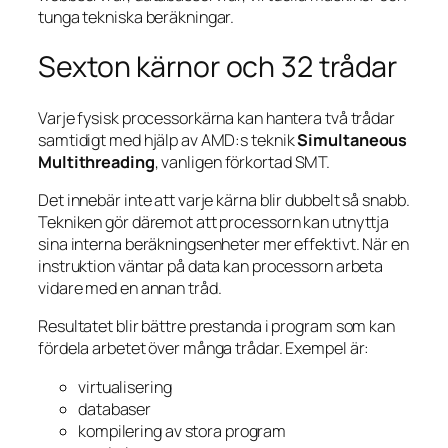
tunga tekniska beräkningar.
Sexton kärnor och 32 trådar
Varje fysisk processorkärna kan hantera två trådar
samtidigt med hjälp av AMD:s teknik
Simultaneous
Multithreading
, vanligen förkortad SMT.
Det innebär inte att varje kärna blir dubbelt så snabb.
Tekniken gör däremot att processorn kan utnyttja
sina interna beräkningsenheter mer effektivt. När en
instruktion väntar på data kan processorn arbeta
vidare med en annan tråd.
Resultatet blir bättre prestanda i program som kan
fördela arbetet över många trådar. Exempel är:
virtualisering
databaser
kompilering av stora program