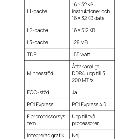
16 × 32 KB
L1-cache
instruktioner och
16 × 32 KB data
L2-cache
16 × 512 KB
L3-cache
128 MB
TDP
155 watt
Åttakanaligt
Minnesstöd
DDR4, upp till 3
200 MT/s
ECC-stöd
Ja
PCI Express
PCI Express 4.0
Flerprocessorsys
Upp till två
tem
processorer
Integrerad grafik
Nej