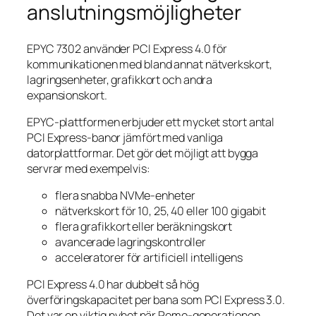
anslutningsmöjligheter
EPYC 7302 använder PCI Express 4.0 för
kommunikationen med bland annat nätverkskort,
lagringsenheter, grafikkort och andra
expansionskort.
EPYC-plattformen erbjuder ett mycket stort antal
PCI Express-banor jämfört med vanliga
datorplattformar. Det gör det möjligt att bygga
servrar med exempelvis:
flera snabba NVMe-enheter
nätverkskort för 10, 25, 40 eller 100 gigabit
flera grafikkort eller beräkningskort
avancerade lagringskontroller
acceleratorer för artificiell intelligens
PCI Express 4.0 har dubbelt så hög
överföringskapacitet per bana som PCI Express 3.0.
Det var en viktig nyhet när Rome-generationen