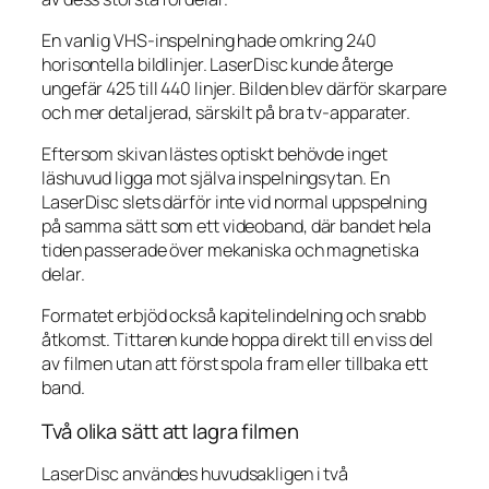
En vanlig VHS-inspelning hade omkring 240
horisontella bildlinjer. LaserDisc kunde återge
ungefär 425 till 440 linjer. Bilden blev därför skarpare
och mer detaljerad, särskilt på bra tv-apparater.
Eftersom skivan lästes optiskt behövde inget
läshuvud ligga mot själva inspelningsytan. En
LaserDisc slets därför inte vid normal uppspelning
på samma sätt som ett videoband, där bandet hela
tiden passerade över mekaniska och magnetiska
delar.
Formatet erbjöd också kapitelindelning och snabb
åtkomst. Tittaren kunde hoppa direkt till en viss del
av filmen utan att först spola fram eller tillbaka ett
band.
Två olika sätt att lagra filmen
LaserDisc användes huvudsakligen i två