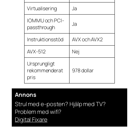
Virtualisering
Ja
IOMMU och PCI-
Ja
passthrough
Instruktionsstöd
AVX och AVX2
AVX-512
Nej
Ursprungligt
rekommenderat
978 dollar
pris
Annons
Strul med e-posten? Hjälp med TV?
Problem med wifi?
Digital Fixare