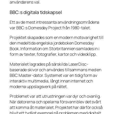
användarens val.
BBC:s digitala tidskapsel
Ett av de mest intressanta användningsområdena
var BBC:s Domesday Project från 1980-talet.
Projektet skapades som en modern motsvarighet till
den medeltida engelska jordeboken Domesday
Book. Information om Storbritannien samlades in i
form av texter, fotografier, kartor och videoklipp.
Materialet lagrades på särskilda LaserDisc-
baserade skivor och användes tillsammans med en
BBC Master-dator. Systemet var en tidig form av
interaktiv multimedia, långt innan internet och
moderna uppslagsverk på nätet.
Problemet var att utrustningen var dyr och ovanlig.
När datorerna och spelarna försvann blev det svårt
att komma åt materialet. Projektet har därför också
blivit ett tydligt exempel på problemen med digitalt