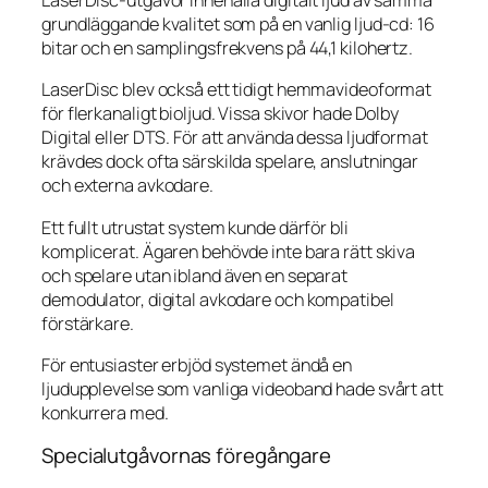
LaserDisc-utgåvor innehålla digitalt ljud av samma
grundläggande kvalitet som på en vanlig ljud-cd: 16
bitar och en samplingsfrekvens på 44,1 kilohertz.
LaserDisc blev också ett tidigt hemmavideoformat
för flerkanaligt bioljud. Vissa skivor hade Dolby
Digital eller DTS. För att använda dessa ljudformat
krävdes dock ofta särskilda spelare, anslutningar
och externa avkodare.
Ett fullt utrustat system kunde därför bli
komplicerat. Ägaren behövde inte bara rätt skiva
och spelare utan ibland även en separat
demodulator, digital avkodare och kompatibel
förstärkare.
För entusiaster erbjöd systemet ändå en
ljudupplevelse som vanliga videoband hade svårt att
konkurrera med.
Specialutgåvornas föregångare