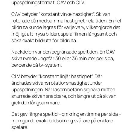
uppspelningsformat: CAV och CLV.
CAV betyder ”konstant vinkelhastighet”. Skivan
roterade då med samma hastighet hela tiden. En hel
bildruta kunde lagras för varje varv, vilket gjorde det
möjligt att frysa bilden, spela filmen långsamt och
söka exakt bildruta för bildruta.
Nackdelen var den begränsade speltiden. En CAV-
skiva rymde ungefär 30 eller 36 minuter per sida,
beroende på tv-system.
CLV betyder ”konstant linjär hastighet”. Där
ändrades skivans rotationshastighet under
uppspelningen. När lasern befann sig nära mitten
snurrade skivan snabbare, och längre ut på skivan
gick den långsammare.
Det gav längre speltid – omkring en timme per sida –
men gjorde exakt bildsökning svårare på enklare
spelare.