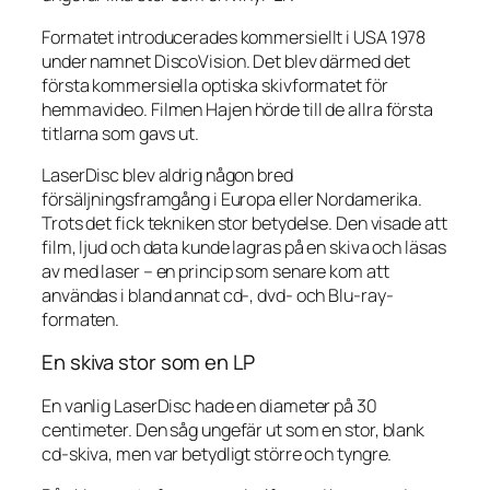
Formatet introducerades kommersiellt i USA 1978
under namnet DiscoVision. Det blev därmed det
första kommersiella optiska skivformatet för
hemmavideo. Filmen
Hajen
hörde till de allra första
titlarna som gavs ut.
LaserDisc blev aldrig någon bred
försäljningsframgång i Europa eller Nordamerika.
Trots det fick tekniken stor betydelse. Den visade att
film, ljud och data kunde lagras på en skiva och läsas
av med laser – en princip som senare kom att
användas i bland annat cd-, dvd- och Blu-ray-
formaten.
En skiva stor som en LP
En vanlig LaserDisc hade en diameter på 30
centimeter. Den såg ungefär ut som en stor, blank
cd-skiva, men var betydligt större och tyngre.