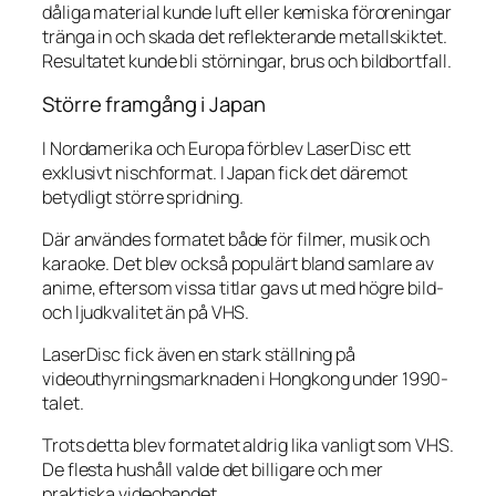
dåliga material kunde luft eller kemiska föroreningar
tränga in och skada det reflekterande metallskiktet.
Resultatet kunde bli störningar, brus och bildbortfall.
Större framgång i Japan
I Nordamerika och Europa förblev LaserDisc ett
exklusivt nischformat. I Japan fick det däremot
betydligt större spridning.
Där användes formatet både för filmer, musik och
karaoke. Det blev också populärt bland samlare av
anime, eftersom vissa titlar gavs ut med högre bild-
och ljudkvalitet än på VHS.
LaserDisc fick även en stark ställning på
videouthyrningsmarknaden i Hongkong under 1990-
talet.
Trots detta blev formatet aldrig lika vanligt som VHS.
De flesta hushåll valde det billigare och mer
praktiska videobandet.