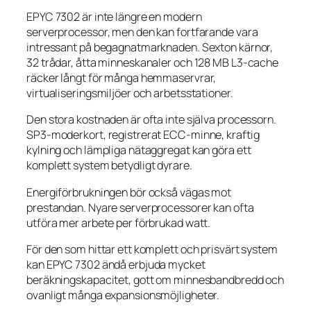
EPYC 7302 är inte längre en modern
serverprocessor, men den kan fortfarande vara
intressant på begagnatmarknaden. Sexton kärnor,
32 trådar, åtta minneskanaler och 128 MB L3-cache
räcker långt för många hemmaservrar,
virtualiseringsmiljöer och arbetsstationer.
Den stora kostnaden är ofta inte själva processorn.
SP3-moderkort, registrerat ECC-minne, kraftig
kylning och lämpliga nätaggregat kan göra ett
komplett system betydligt dyrare.
Energiförbrukningen bör också vägas mot
prestandan. Nyare serverprocessorer kan ofta
utföra mer arbete per förbrukad watt.
För den som hittar ett komplett och prisvärt system
kan EPYC 7302 ändå erbjuda mycket
beräkningskapacitet, gott om minnesbandbredd och
ovanligt många expansionsmöjligheter.