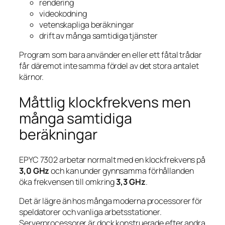
rendering
videokodning
vetenskapliga beräkningar
drift av många samtidiga tjänster
Program som bara använder en eller ett fåtal trådar
får däremot inte samma fördel av det stora antalet
kärnor.
Måttlig klockfrekvens men
många samtidiga
beräkningar
EPYC 7302 arbetar normalt med en klockfrekvens på
3,0 GHz
och kan under gynnsamma förhållanden
öka frekvensen till omkring
3,3 GHz
.
Det är lägre än hos många moderna processorer för
speldatorer och vanliga arbetsstationer.
Serverprocessorer är dock konstruerade efter andra