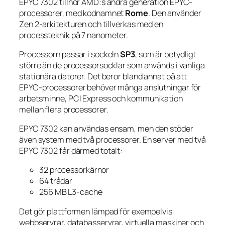
EPYC 7302 tillhör AMD:s andra generation EPYC-
processorer, med kodnamnet
Rome
. Den använder
Zen 2-arkitekturen och tillverkas med en
processteknik på 7 nanometer.
Processorn passar i sockeln
SP3
, som är betydligt
större än de processorsocklar som används i vanliga
stationära datorer. Det beror bland annat på att
EPYC-processorer behöver många anslutningar för
arbetsminne, PCI Express och kommunikation
mellan flera processorer.
EPYC 7302 kan användas ensam, men den stöder
även system med två processorer. En server med två
EPYC 7302 får därmed totalt:
32 processorkärnor
64 trådar
256 MB L3-cache
Det gör plattformen lämpad för exempelvis
webbservrar, databasservrar, virtuella maskiner och