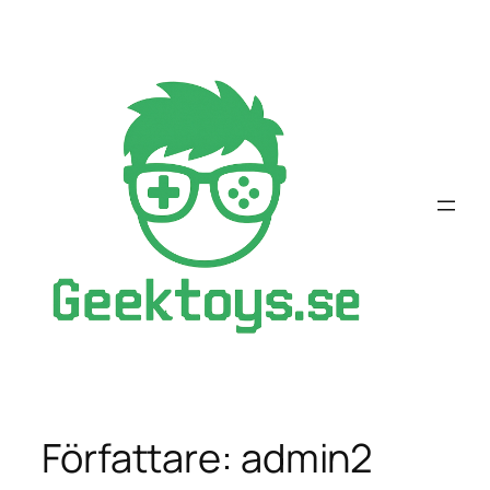
Hoppa
till
innehåll
Författare:
admin2