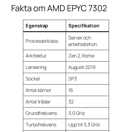
Fakta om AMD EPYC 7302
Egenskap
Specifikation
Server och
Processorklass
arbetsstation
Arkitektur
Zen 2, Rome
Lansering
Augusti 2019
Sockel
SP3
Antal kärnor
16
Antal trådar
32
Grundfrekvens
3,0 GHz
Turbofrekvens
Upp till 3,3 GHz