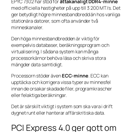
EPYC 7302 har stöd för
åttakanaligt DDR4-minne
med officiella hastigheter på upp till 3 200 MT/s. Det
ger betydligt högre minnesbandbredd än hos vanliga
stationära datorer, som ofta använder två
minneskanaler.
Den höga minnesbandbredden är viktig för
exempelvis databaser, beräkningsprogram och
virtualisering. I sådana system kan många
processorkärnor behöva läsa och skriva stora
mängder data samtidigt.
Processorn stöder även
ECC-minne
. ECC kan
upptäcka och korrigera vissa typer av minnesfel
innan de orsakar skadade filer, programkrascher
eller felaktiga beräkningar.
Det är särskilt viktigt i system som ska vara i drift
dygnet runt eller hanterar affärskritiska data.
PCI Express 4.0 ger gott om