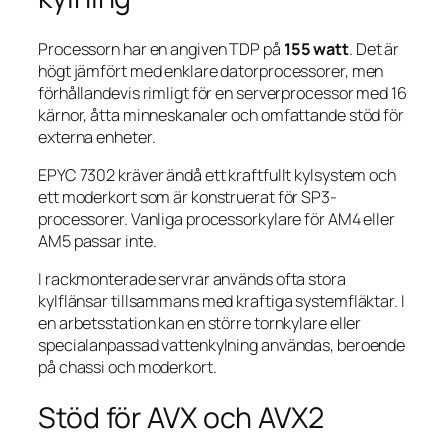
Processorn har en angiven TDP på
155 watt
. Det är
högt jämfört med enklare datorprocessorer, men
förhållandevis rimligt för en serverprocessor med 16
kärnor, åtta minneskanaler och omfattande stöd för
externa enheter.
EPYC 7302 kräver ändå ett kraftfullt kylsystem och
ett moderkort som är konstruerat för SP3-
processorer. Vanliga processorkylare för AM4 eller
AM5 passar inte.
I rackmonterade servrar används ofta stora
kylflänsar tillsammans med kraftiga systemfläktar. I
en arbetsstation kan en större tornkylare eller
specialanpassad vattenkylning användas, beroende
på chassi och moderkort.
Stöd för AVX och AVX2