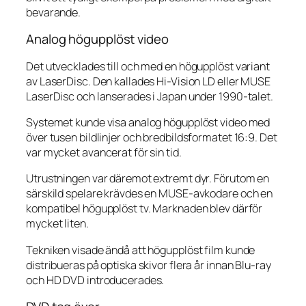
bevarande.
Analog högupplöst video
Det utvecklades till och med en högupplöst variant
av LaserDisc. Den kallades Hi-Vision LD eller MUSE
LaserDisc och lanserades i Japan under 1990-talet.
Systemet kunde visa analog högupplöst video med
över tusen bildlinjer och bredbildsformatet 16:9. Det
var mycket avancerat för sin tid.
Utrustningen var däremot extremt dyr. Förutom en
särskild spelare krävdes en MUSE-avkodare och en
kompatibel högupplöst tv. Marknaden blev därför
mycket liten.
Tekniken visade ändå att högupplöst film kunde
distribueras på optiska skivor flera år innan Blu-ray
och HD DVD introducerades.