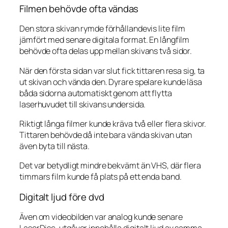
Filmen behövde ofta vändas
Den stora skivan rymde förhållandevis lite film
jämfört med senare digitala format. En långfilm
behövde ofta delas upp mellan skivans två sidor.
När den första sidan var slut fick tittaren resa sig, ta
ut skivan och vända den. Dyrare spelare kunde läsa
båda sidorna automatiskt genom att flytta
laserhuvudet till skivans undersida.
Riktigt långa filmer kunde kräva två eller flera skivor.
Tittaren behövde då inte bara vända skivan utan
även byta till nästa.
Det var betydligt mindre bekvämt än VHS, där flera
timmars film kunde få plats på ett enda band.
Digitalt ljud före dvd
Även om videobilden var analog kunde senare