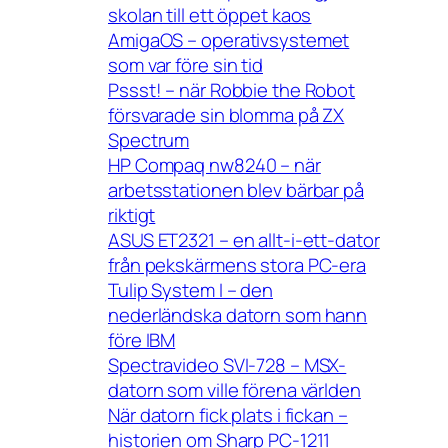
skolan till ett öppet kaos
AmigaOS – operativsystemet
som var före sin tid
Pssst! – när Robbie the Robot
försvarade sin blomma på ZX
Spectrum
HP Compaq nw8240 – när
arbetsstationen blev bärbar på
riktigt
ASUS ET2321 – en allt-i-ett-dator
från pekskärmens stora PC-era
Tulip System I – den
nederländska datorn som hann
före IBM
Spectravideo SVI-728 – MSX-
datorn som ville förena världen
När datorn fick plats i fickan –
historien om Sharp PC-1211