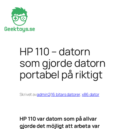
Hoppa
till
innehåll
HP 110 – datorn
som gjorde datorn
portabel på riktigt
Skrivet av
admin2
i
16 bitars datorer
, 
x86 dator
HP 110 var datorn som på allvar
gjorde det möjligt att arbeta var