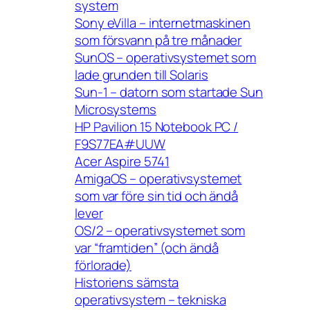
system
Sony eVilla – internetmaskinen
som försvann på tre månader
SunOS – operativsystemet som
lade grunden till Solaris
Sun-1 – datorn som startade Sun
Microsystems
HP Pavilion 15 Notebook PC /
F9S77EA#UUW
Acer Aspire 5741
AmigaOS – operativsystemet
som var före sin tid och ändå
lever
OS/2 – operativsystemet som
var “framtiden” (och ändå
förlorade)
Historiens sämsta
operativsystem – tekniska