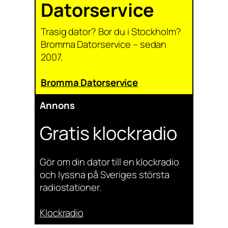
Datorservice
Trasig dator? Bor du i Stockholm?
Bromma Datorservice – sedan
2007.
Bromma Datorservice
Annons
Gratis klockradio
Gör om din dator till en klockradio
och lyssna på Sveriges största
radiostationer.
Klockradio