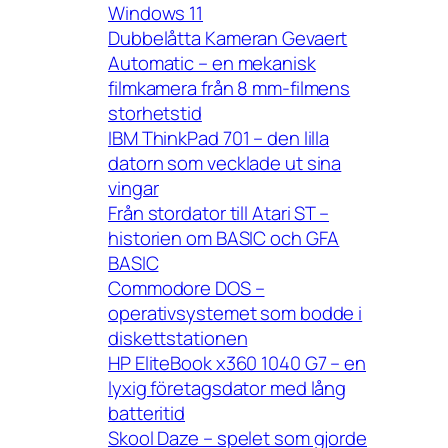
Windows 11
Dubbelåtta Kameran Gevaert
Automatic – en mekanisk
filmkamera från 8 mm-filmens
storhetstid
IBM ThinkPad 701 – den lilla
datorn som vecklade ut sina
vingar
Från stordator till Atari ST –
historien om BASIC och GFA
BASIC
Commodore DOS –
operativsystemet som bodde i
diskettstationen
HP EliteBook x360 1040 G7 – en
lyxig företagsdator med lång
batteritid
Skool Daze – spelet som gjorde