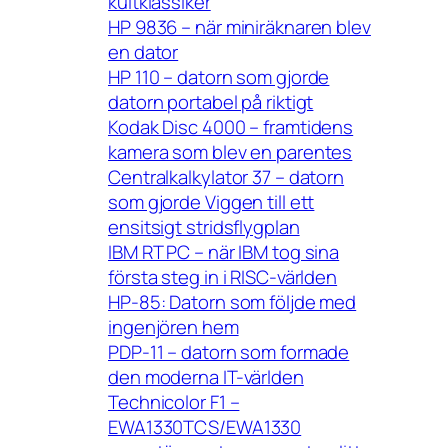
kultklassiker
HP 9836 – när miniräknaren blev
en dator
HP 110 – datorn som gjorde
datorn portabel på riktigt
Kodak Disc 4000 – framtidens
kamera som blev en parentes
Centralkalkylator 37 – datorn
som gjorde Viggen till ett
ensitsigt stridsflygplan
IBM RT PC – när IBM tog sina
första steg in i RISC-världen
HP-85: Datorn som följde med
ingenjören hem
PDP-11 – datorn som formade
den moderna IT-världen
Technicolor F1 –
EWA1330TCS/EWA1330