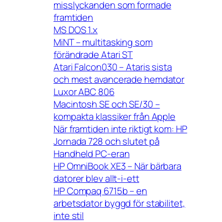
misslyckanden som formade
framtiden
MS DOS 1.x
MiNT – multitasking som
förändrade Atari ST
Atari Falcon030 – Ataris sista
och mest avancerade hemdator
Luxor ABC 806
Macintosh SE och SE/30 –
kompakta klassiker från Apple
När framtiden inte riktigt kom: HP
Jornada 728 och slutet på
Handheld PC-eran
HP OmniBook XE3 – När bärbara
datorer blev allt-i-ett
HP Compaq 6715b – en
arbetsdator byggd för stabilitet,
inte stil