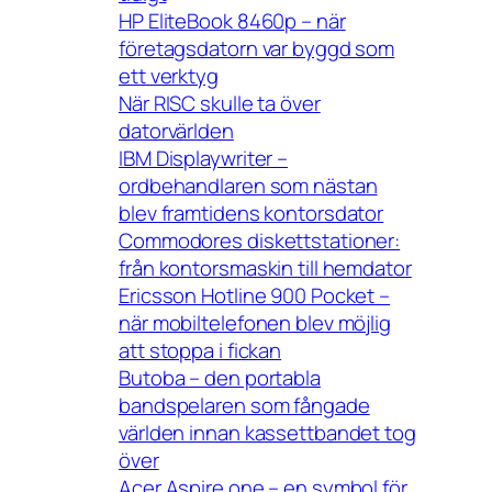
HP EliteBook 8460p – när
företagsdatorn var byggd som
ett verktyg
När RISC skulle ta över
datorvärlden
IBM Displaywriter –
ordbehandlaren som nästan
blev framtidens kontorsdator
Commodores diskettstationer:
från kontorsmaskin till hemdator
Ericsson Hotline 900 Pocket –
när mobiltelefonen blev möjlig
att stoppa i fickan
Butoba – den portabla
bandspelaren som fångade
världen innan kassettbandet tog
över
Acer Aspire one – en symbol för