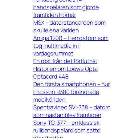
bandspelaren som gjorde
framtiden hörbar
MSX – datorstandarden som
skulle ena världen
Amiga 1200 – Hemdatorn som
tog multimedia in i
vardagsrummet
En röst från det förflutna:
Historien om Loewe Opta
Optacord 448
Den första smartphonen – hur
Ericsson R380 förändrade
mobilvärlden
Spectravideo SVI-738 – datorn
som nästan blev framtiden
Sony TC-377 – en klassisk
rullbandspelare som satte
standarden