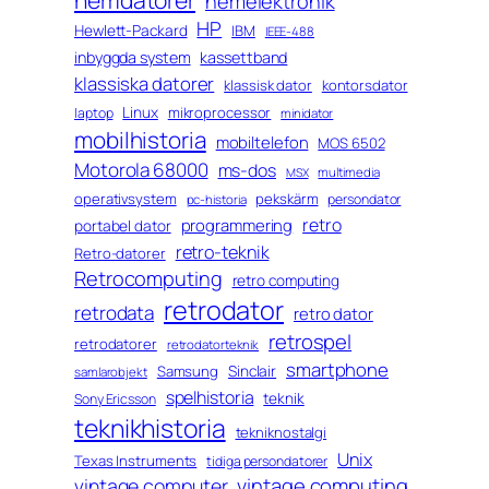
hemelektronik
HP
Hewlett-Packard
IBM
IEEE-488
inbyggda system
kassettband
klassiska datorer
klassisk dator
kontorsdator
Linux
mikroprocessor
laptop
minidator
mobilhistoria
mobiltelefon
MOS 6502
Motorola 68000
ms-dos
multimedia
MSX
operativsystem
pekskärm
persondator
pc-historia
retro
programmering
portabel dator
retro-teknik
Retro-datorer
Retrocomputing
retro computing
retrodator
retrodata
retro dator
retrospel
retrodatorer
retrodatorteknik
smartphone
Sinclair
Samsung
samlarobjekt
spelhistoria
teknik
Sony Ericsson
teknikhistoria
tekniknostalgi
Unix
Texas Instruments
tidiga persondatorer
vintage computing
vintage computer