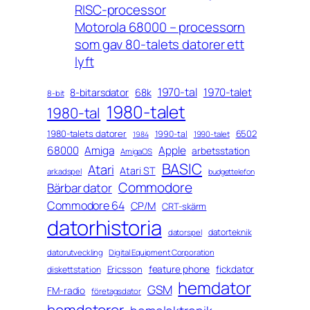
RISC-processor
Motorola 68000 – processorn
som gav 80-talets datorer ett
lyft
1970-tal
1970-talet
8-bitarsdator
68k
8-bit
1980-talet
1980-tal
1980-talets datorer
6502
1990-tal
1990-talet
1984
68000
Amiga
Apple
arbetsstation
AmigaOS
BASIC
Atari
Atari ST
arkadspel
budgettelefon
Commodore
Bärbar dator
Commodore 64
CP/M
CRT-skärm
datorhistoria
datorteknik
datorspel
datorutveckling
Digital Equipment Corporation
feature phone
fickdator
Ericsson
diskettstation
hemdator
GSM
FM-radio
företagsdator
hemdatorer