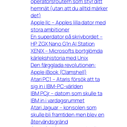
operatörsroutern som styr ditt
hemnät (utan att du alltid märker
det)
Apple IIc – Apples lilla dator med
stora ambitioner
En superdator på skrivbordet –
HP ZGX Nano G1n AI Station
XENIX – Microsofts bortglömda
kärlekshistoria med Unix
Den färgglada revolutionen:
Apple iBook (Clamshell)
Atari PC1 – Ataris försök att ta
sig in i IBM-PC-världen
IBM PCjr – datorn som skulle ta
IBM in i vardagsrummet
Atari Jaguar – konsolen som
skulle bli framtiden men blev en
återvändsgränd