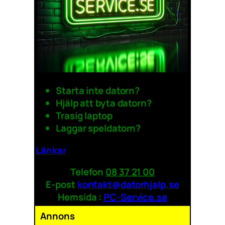
Starta inte datorn?
Hjälp att byta datorn?
Trasig laptop
Laggar speldatorn?
Länkar
Telefon
08 37 21 00
E-post
kontakt@datorhjalp.se
Hemsida :
PC-Service.se
Annons