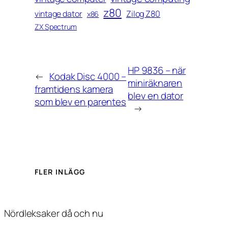
z80
vintage dator
Zilog Z80
x86
ZX Spectrum
HP 9836 – när
←
Kodak Disc 4000 –
miniräknaren
framtidens kamera
blev en dator
som blev en parentes
→
FLER INLÄGG
Nördleksaker då och nu