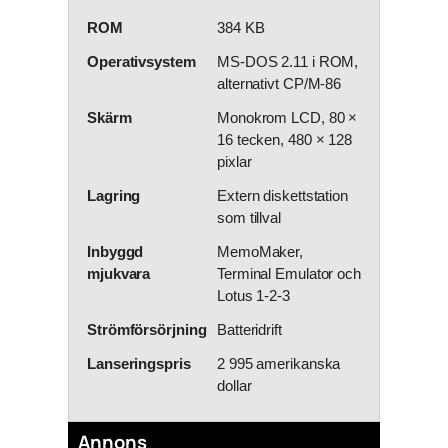
ROM
384 KB
Operativsystem
MS-DOS 2.11 i ROM,
alternativt CP/M-86
Skärm
Monokrom LCD, 80 ×
16 tecken, 480 × 128
pixlar
Lagring
Extern diskettstation
som tillval
Inbyggd
MemoMaker,
mjukvara
Terminal Emulator och
Lotus 1-2-3
Strömförsörjning
Batteridrift
Lanseringspris
2 995 amerikanska
dollar
Annons