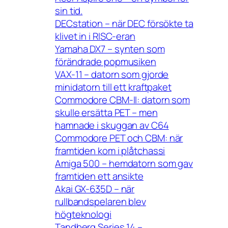
sin tid.
DECstation – när DEC försökte ta
klivet in i RISC-eran
Yamaha DX7 – synten som
förändrade popmusiken
VAX-11 – datorn som gjorde
minidatorn till ett kraftpaket
Commodore CBM-II: datorn som
skulle ersätta PET – men
hamnade i skuggan av C64
Commodore PET och CBM: när
framtiden kom i plåtchassi
Amiga 500 – hemdatorn som gav
framtiden ett ansikte
Akai GX-635D – när
rullbandspelaren blev
högteknologi
Tandberg Series 14 –