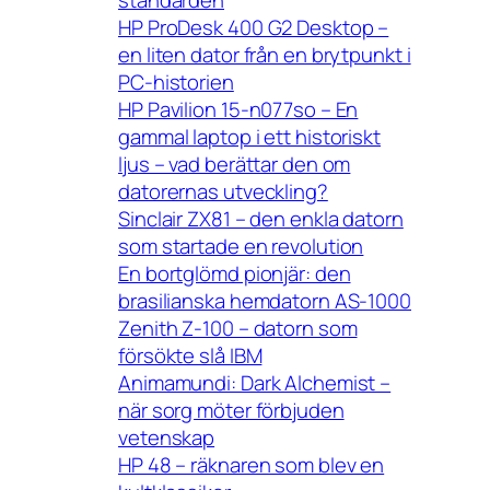
HP ProDesk 400 G2 Desktop –
en liten dator från en brytpunkt i
PC-historien
HP Pavilion 15-n077so – En
gammal laptop i ett historiskt
ljus – vad berättar den om
datorernas utveckling?
Sinclair ZX81 – den enkla datorn
som startade en revolution
En bortglömd pionjär: den
brasilianska hemdatorn AS-1000
Zenith Z-100 – datorn som
försökte slå IBM
Animamundi: Dark Alchemist –
när sorg möter förbjuden
vetenskap
HP 48 – räknaren som blev en