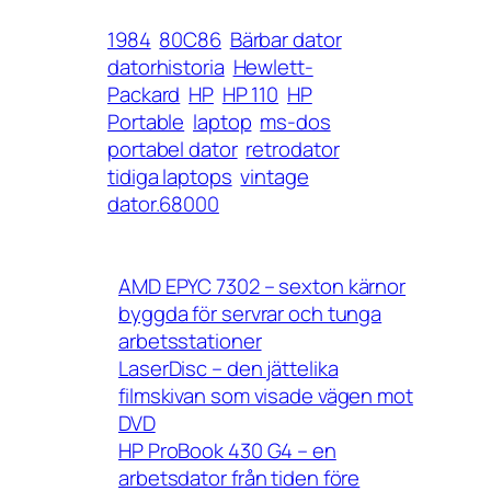
1984
80C86
Bärbar dator
datorhistoria
Hewlett-
Packard
HP
HP 110
HP
Portable
laptop
ms-dos
portabel dator
retrodator
tidiga laptops
vintage
dator.68000
AMD EPYC 7302 – sexton kärnor
byggda för servrar och tunga
arbetsstationer
LaserDisc – den jättelika
filmskivan som visade vägen mot
DVD
HP ProBook 430 G4 – en
arbetsdator från tiden före