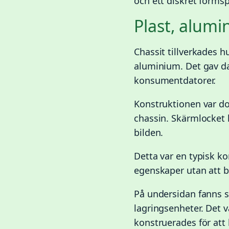
och ett diskret forms
Plast, alum
Chassit tillverkades 
aluminium. Det gav da
konsumentdatorer.
Konstruktionen var do
chassin. Skärmlocket k
bilden.
Detta var en typisk k
egenskaper utan att b
På undersidan fanns 
lagringsenheter. Det 
konstruerades för att