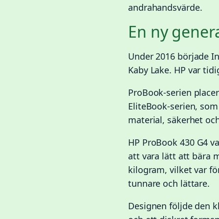
andrahandsvärde.
En ny gener
Under 2016 började In
Kaby Lake. HP var tid
ProBook-serien placer
EliteBook-serien, som
material, säkerhet oc
HP ProBook 430 G4 var
att vara lätt att bär
kilogram, vilket var f
tunnare och lättare.
Designen följde den kl