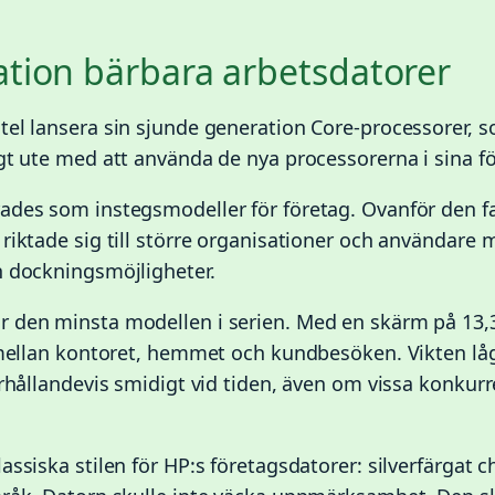
ation bärbara arbetsdatorer
tel lansera sin sjunde generation Core-processorer,
igt ute med att använda de nya processorerna i sina f
ades som instegsmodeller för företag. Ovanför den f
 riktade sig till större organisationer och användare
h dockningsmöjligheter.
 den minsta modellen i serien. Med en skärm på 13,
a mellan kontoret, hemmet och kundbesöken. Vikten lå
örhållandevis smidigt vid tiden, även om vissa konkur
assiska stilen för HP:s företagsdatorer: silverfärgat ch