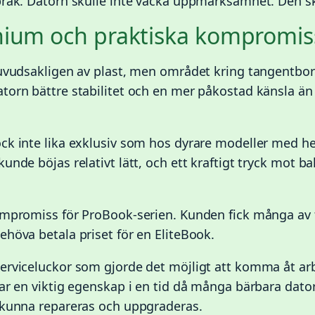
pråk. Datorn skulle inte väcka uppmärksamhet. Den sk
inium och praktiska kompromis
huvudsakligen av plast, men området kring tangentbo
torn bättre stabilitet och en mer påkostad känsla än
ck inte lika exklusiv som hos dyrare modeller med h
unde böjas relativt lätt, och ett kraftigt tryck mot 
ompromiss för ProBook-serien. Kunden fick många av
ehöva betala priset för en EliteBook.
serviceluckor som gjorde det möjligt att komma åt a
var en viktig egenskap i en tid då många bärbara dato
 kunna repareras och uppgraderas.