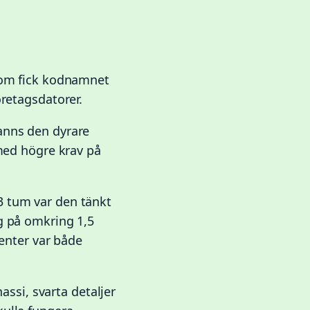
 som fick kodnamnet
öretagsdatorer.
anns den dyrare
 med högre krav på
3 tum var den tänkt
g på omkring 1,5
renter var både
assi, svarta detaljer