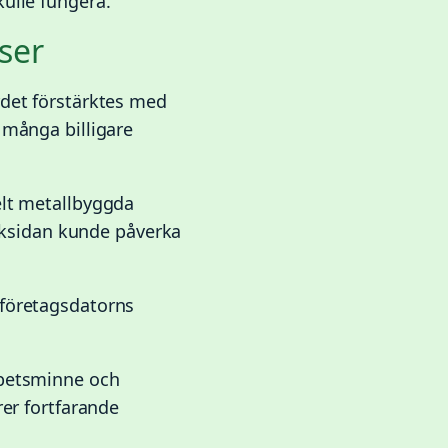
ulle fungera.
ser
rdet förstärktes med
 många billigare
elt metallbyggda
baksidan kunde påverka
 företagsdatorns
rbetsminne och
rer fortfarande