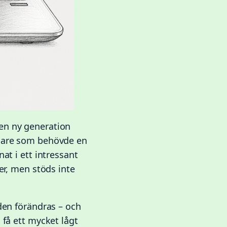
en ny generation
ndare som behövde en
at i ett intressant
er, men stöds inte
den förändras – och
 få ett mycket lågt