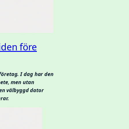
iden före
öretag. I dag har den
bete, men utan
 en välbyggd dator
rar.