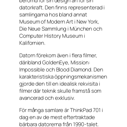
berömd för sin design än för sin
datorkraft. Den finns representerad i
samlingarna hos bland annat
Museum of Modern Art i New York,
Die Neue Sammlung i München och
Computer History Museum i
Kalifornien.
Datorn förekom även i flera filmer,
däribland
GoldenEye
,
Mission:
Impossible
och
Blood Diamond
. Den
karakteristiska öppningsmekanismen
gjorde den till en idealisk rekvisita i
filmer där teknik skulle framstå som
avancerad och exklusiv.
För många samlare är ThinkPad 701 i
dag en av de mest eftertraktade
bärbara datorerna från 1990-talet.