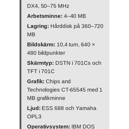
DX4, 50–75 MHz
Arbetsminne:
4–40 MB
Lagring:
Hårddisk på 360–720
MB
Bildskärm:
10,4 tum, 640 ×
480 bildpunkter
Skärmtyp:
DSTN i 701Cs och
TFT i 701C
Grafik:
Chips and
Technologies CT-65545 med 1
MB grafikminne
Ljud:
ESS 688 och Yamaha
OPL3
Operativsystem:
IBM DOS