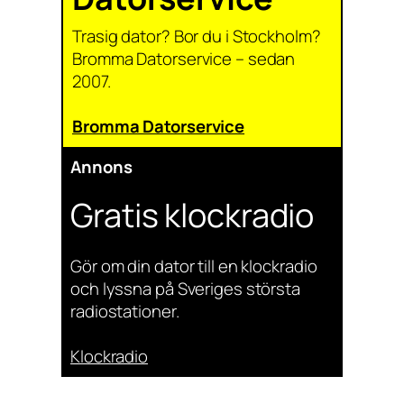
Trasig dator? Bor du i Stockholm?
Bromma Datorservice – sedan
2007.
Bromma Datorservice
Annons
Gratis klockradio
Gör om din dator till en klockradio
och lyssna på Sveriges största
radiostationer.
Klockradio