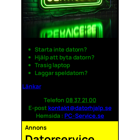
Starta inte datorn?
Hjälp att byta datorn?
Trasig laptop
Laggar speldatorn?
Länkar
Telefon
08 37 21 00
E-post
kontakt@datorhjalp.se
Hemsida :
PC-Service.se
Annons
Datorservice