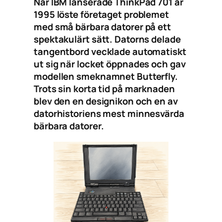
När IBM lanserade ThinkPad 701 år
1995 löste företaget problemet
med små bärbara datorer på ett
spektakulärt sätt. Datorns delade
tangentbord vecklade automatiskt
ut sig när locket öppnades och gav
modellen smeknamnet Butterfly.
Trots sin korta tid på marknaden
blev den en designikon och en av
datorhistoriens mest minnesvärda
bärbara datorer.