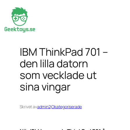
Hoppa
till
innehåll
IBM ThinkPad 701 –
den lilla datorn
som vecklade ut
sina vingar
Skrivet av
admin2
i
Okategoriserade