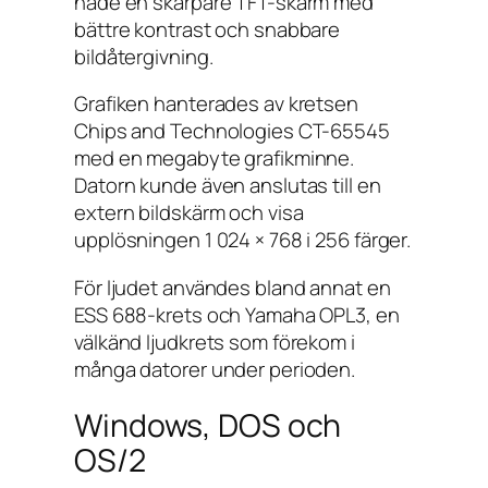
hade en skarpare TFT-skärm med
bättre kontrast och snabbare
bildåtergivning.
Grafiken hanterades av kretsen
Chips and Technologies CT-65545
med en megabyte grafikminne.
Datorn kunde även anslutas till en
extern bildskärm och visa
upplösningen 1 024 × 768 i 256 färger.
För ljudet användes bland annat en
ESS 688-krets och Yamaha OPL3, en
välkänd ljudkrets som förekom i
många datorer under perioden.
Windows, DOS och
OS/2