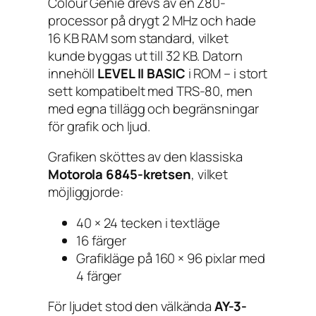
Colour Genie drevs av en Z80-
processor på drygt 2 MHz och hade
16 KB RAM som standard, vilket
kunde byggas ut till 32 KB. Datorn
innehöll
LEVEL II BASIC
i ROM – i stort
sett kompatibelt med TRS-80, men
med egna tillägg och begränsningar
för grafik och ljud.
Grafiken sköttes av den klassiska
Motorola 6845-kretsen
, vilket
möjliggjorde:
40 × 24 tecken i textläge
16 färger
Grafikläge på 160 × 96 pixlar med
4 färger
För ljudet stod den välkända
AY-3-