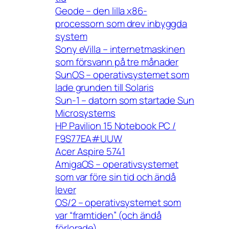
Geode – den lilla x86-
processorn som drev inbyggda
system
Sony eVilla – internetmaskinen
som försvann på tre månader
SunOS – operativsystemet som
lade grunden till Solaris
Sun-1 – datorn som startade Sun
Microsystems
HP Pavilion 15 Notebook PC /
F9S77EA#UUW
Acer Aspire 5741
AmigaOS – operativsystemet
som var före sin tid och ändå
lever
OS/2 – operativsystemet som
var “framtiden” (och ändå
förlorade)