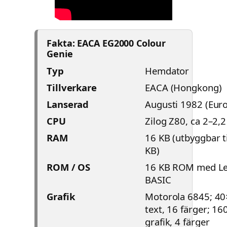
Fakta: EACA EG2000 Colour
Genie
Typ
Hemdator
Tillverkare
EACA (Hongkong)
Lanserad
Augusti 1982 (Eur
CPU
Zilog Z80, ca 2–2,
RAM
16 KB (utbyggbar ti
KB)
ROM / OS
16 KB ROM med Lev
BASIC
Grafik
Motorola 6845; 4
text, 16 färger; 1
grafik, 4 färger