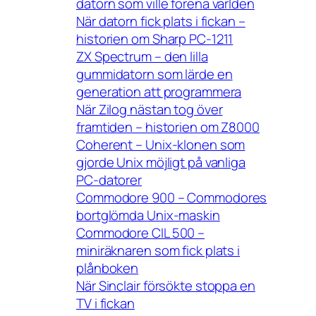
datorn som ville förena världen
När datorn fick plats i fickan –
historien om Sharp PC-1211
ZX Spectrum – den lilla
gummidatorn som lärde en
generation att programmera
När Zilog nästan tog över
framtiden – historien om Z8000
Coherent – Unix-klonen som
gjorde Unix möjligt på vanliga
PC-datorer
Commodore 900 – Commodores
bortglömda Unix-maskin
Commodore CIL 500 –
miniräknaren som fick plats i
plånboken
När Sinclair försökte stoppa en
TV i fickan