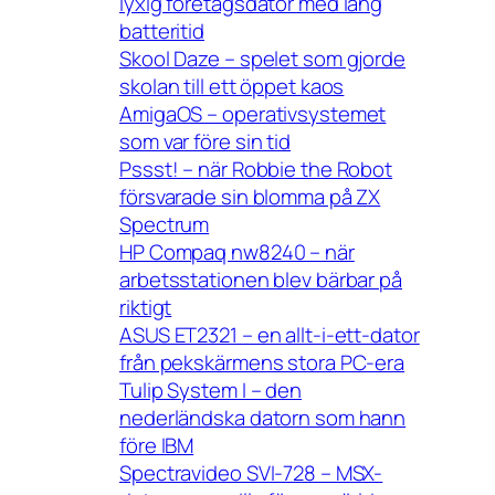
lyxig företagsdator med lång
batteritid
Skool Daze – spelet som gjorde
skolan till ett öppet kaos
AmigaOS – operativsystemet
som var före sin tid
Pssst! – när Robbie the Robot
försvarade sin blomma på ZX
Spectrum
HP Compaq nw8240 – när
arbetsstationen blev bärbar på
riktigt
ASUS ET2321 – en allt-i-ett-dator
från pekskärmens stora PC-era
Tulip System I – den
nederländska datorn som hann
före IBM
Spectravideo SVI-728 – MSX-