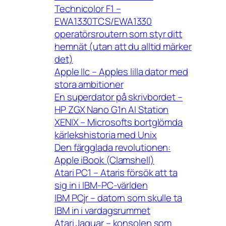
Technicolor F1 –
EWA1330TCS/EWA1330
operatörsroutern som styr ditt
hemnät (utan att du alltid märker
det)
Apple IIc – Apples lilla dator med
stora ambitioner
En superdator på skrivbordet –
HP ZGX Nano G1n AI Station
XENIX – Microsofts bortglömda
kärlekshistoria med Unix
Den färgglada revolutionen:
Apple iBook (Clamshell)
Atari PC1 – Ataris försök att ta
sig in i IBM-PC-världen
IBM PCjr – datorn som skulle ta
IBM in i vardagsrummet
Atari Jaguar – konsolen som