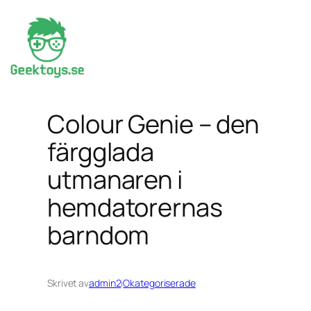
Hoppa
till
innehåll
Colour Genie – den
färgglada
utmanaren i
hemdatorernas
barndom
Skrivet av
admin2
i
Okategoriserade