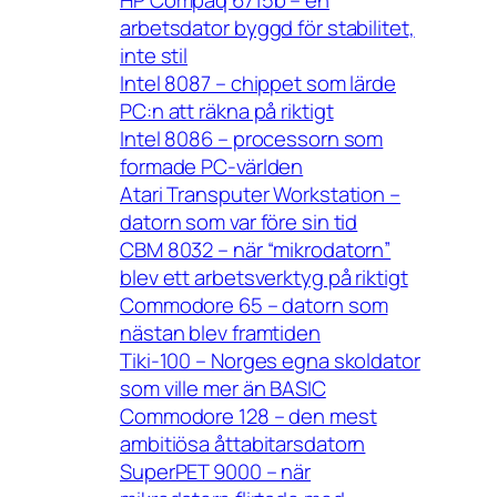
arbetsdator byggd för stabilitet,
inte stil
Intel 8087 – chippet som lärde
PC:n att räkna på riktigt
Intel 8086 – processorn som
formade PC-världen
Atari Transputer Workstation –
datorn som var före sin tid
CBM 8032 – när “mikrodatorn”
blev ett arbetsverktyg på riktigt
Commodore 65 – datorn som
nästan blev framtiden
Tiki-100 – Norges egna skoldator
som ville mer än BASIC
Commodore 128 – den mest
ambitiösa åttabitarsdatorn
SuperPET 9000 – när