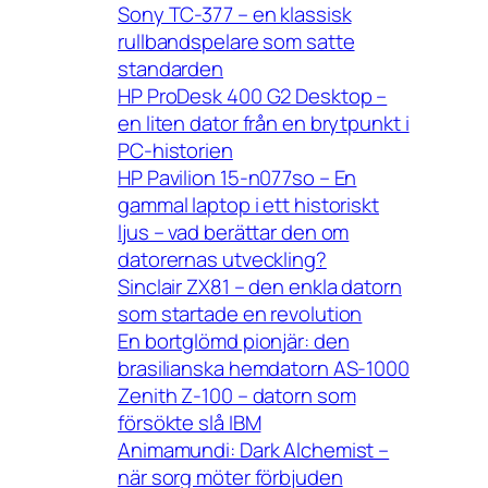
Sony TC-377 – en klassisk
rullbandspelare som satte
standarden
HP ProDesk 400 G2 Desktop –
en liten dator från en brytpunkt i
PC-historien
HP Pavilion 15-n077so – En
gammal laptop i ett historiskt
ljus – vad berättar den om
datorernas utveckling?
Sinclair ZX81 – den enkla datorn
som startade en revolution
En bortglömd pionjär: den
brasilianska hemdatorn AS-1000
Zenith Z-100 – datorn som
försökte slå IBM
Animamundi: Dark Alchemist –
när sorg möter förbjuden