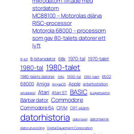
mikrodatorn flirtade med
stordatorn
MC88100 – Motorolas djärva
RISC-processor
Motorola 68000 – processorn
som gav 80-talets datorer ett
lyft
1970-tal
1970-talet
8-bitarsdator
68k
8-bit
1980-talet
1980-tal
1980-talets datorer
6502
1990-tal
1990-talet
1984
68000
Amiga
Apple
arbetsstation
AmigaOS
BASIC
Atari
Atari ST
arkadspel
budgettelefon
Commodore
Bärbar dator
Commodore 64
CP/M
CRT-skärm
datorhistoria
datorteknik
datorspel
datorutveckling
Digital Equipment Corporation