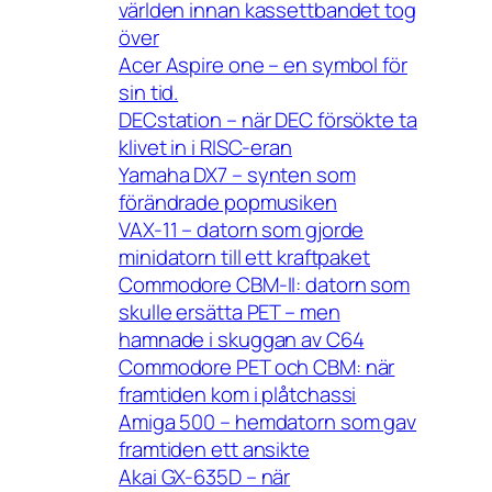
världen innan kassettbandet tog
över
Acer Aspire one – en symbol för
sin tid.
DECstation – när DEC försökte ta
klivet in i RISC-eran
Yamaha DX7 – synten som
förändrade popmusiken
VAX-11 – datorn som gjorde
minidatorn till ett kraftpaket
Commodore CBM-II: datorn som
skulle ersätta PET – men
hamnade i skuggan av C64
Commodore PET och CBM: när
framtiden kom i plåtchassi
Amiga 500 – hemdatorn som gav
framtiden ett ansikte
Akai GX-635D – när