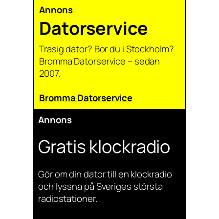
Annons
Datorservice
Trasig dator? Bor du i Stockholm?
Bromma Datorservice – sedan
2007.
Bromma Datorservice
Annons
Gratis klockradio
Gör om din dator till en klockradio
och lyssna på Sveriges största
radiostationer.