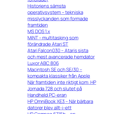
Historiens sämsta
operativsystem – tekniska
misslyckanden som formade
framtiden
MS DOS 1.x
MiNT – multitasking som
förändrade Atari ST
Atari Falcon030 – Ataris sista
och mest avancerade hemdator
Luxor ABC 806
Macintosh SE och SE/30 –
kompakta klassiker från Apple
När framtiden inte riktigt kom: HP
Jornada 728 och slutet på
Handheld PC-eran
HP OmniBook XE3 – När bärbara
datorer blev allt-i-ett
HP Compaq 6715b – en