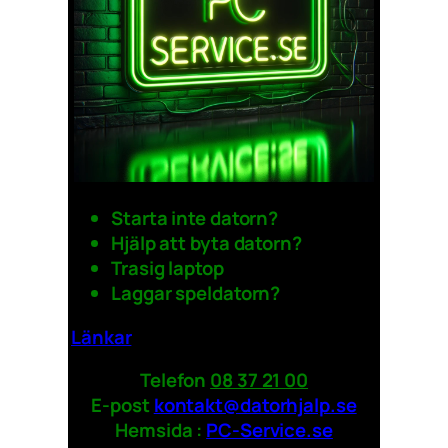
Starta inte datorn?
Hjälp att byta datorn?
Trasig laptop
Laggar speldatorn?
Länkar
Telefon
08 37 21 00
E-post
kontakt@datorhjalp.se
Hemsida :
PC-Service.se