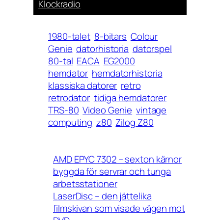
Klockradio
1980-talet
8-bitars
Colour
Genie
datorhistoria
datorspel
80-tal
EACA
EG2000
hemdator
hemdatorhistoria
klassiska datorer
retro
retrodator
tidiga hemdatorer
TRS-80
Video Genie
vintage
computing
z80
Zilog Z80
AMD EPYC 7302 – sexton kärnor
byggda för servrar och tunga
arbetsstationer
LaserDisc – den jättelika
filmskivan som visade vägen mot