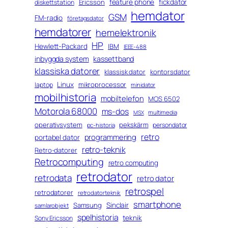
feature phone
fickdator
Ericsson
diskettstation
hemdator
GSM
FM-radio
företagsdator
hemdatorer
hemelektronik
HP
Hewlett-Packard
IBM
IEEE-488
inbyggda system
kassettband
klassiska datorer
klassisk dator
kontorsdator
Linux
mikroprocessor
laptop
minidator
mobilhistoria
mobiltelefon
MOS 6502
Motorola 68000
ms-dos
multimedia
MSX
operativsystem
pekskärm
persondator
pc-historia
retro
programmering
portabel dator
retro-teknik
Retro-datorer
Retrocomputing
retro computing
retrodator
retrodata
retro dator
retrospel
retrodatorer
retrodatorteknik
smartphone
Sinclair
Samsung
samlarobjekt
spelhistoria
teknik
Sony Ericsson