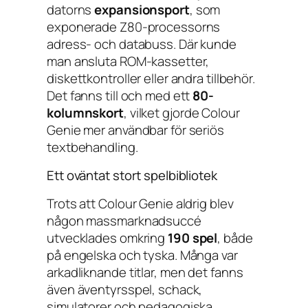
datorns
expansionsport
, som
exponerade Z80-processorns
adress- och databuss. Där kunde
man ansluta ROM-kassetter,
diskettkontroller eller andra tillbehör.
Det fanns till och med ett
80-
kolumnskort
, vilket gjorde Colour
Genie mer användbar för seriös
textbehandling.
Ett oväntat stort spelbibliotek
Trots att Colour Genie aldrig blev
någon massmarknadsuccé
utvecklades omkring
190 spel
, både
på engelska och tyska. Många var
arkadliknande titlar, men det fanns
även äventyrsspel, schack,
simulatorer och pedagogiska