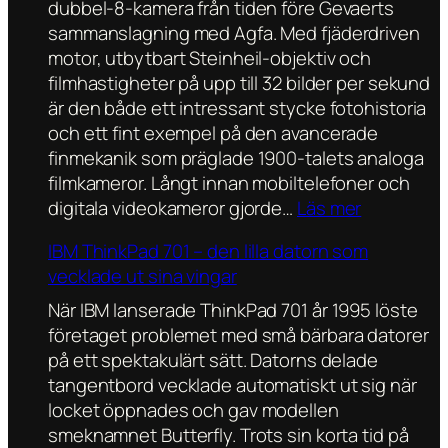
t
B
dubbel-8-kamera från tiden före Gevaerts
d
e
o
sammanslagning med Agfa. Med fjäderdriven
a
l
o
motor, utbytbart Steinheil-objektiv och
f
i
k
filmhastigheter på upp till 32 bilder per sekund
ö
k
4
är den både ett intressant stycke fotohistoria
r
a
3
och ett fint exempel på den avancerade
s
f
0
finmekanik som präglade 1900-talets analoga
e
i
G
filmkameror. Långt innan mobiltelefoner och
r
l
4
:
digitala videokameror gjorde…
Läs mer
v
m
–
D
r
IBM ThinkPad 701 – den lilla datorn som
s
e
u
a
vecklade ut sina vingar
k
n
b
r
i
a
b
När IBM lanserade ThinkPad 701 år 1995 löste
o
v
r
e
företaget problemet med små bärbara datorer
c
a
b
l
på ett spektakulärt sätt. Datorns delade
h
n
e
å
tangentbord vecklade automatiskt ut sig när
t
s
t
t
locket öppnades och gav modellen
u
o
s
t
smeknamnet Butterfly. Trots sin korta tid på