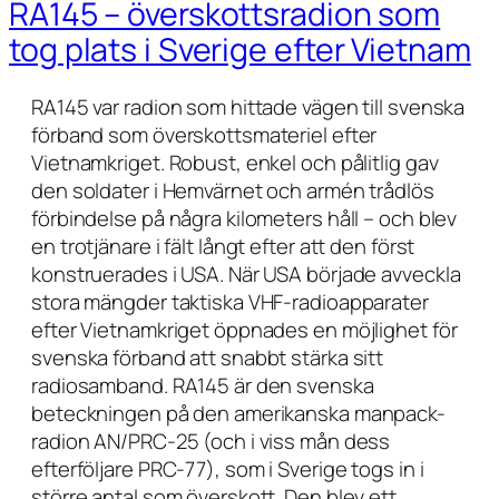
RA145 – överskottsradion som
tog plats i Sverige efter Vietnam
RA145 var radion som hittade vägen till svenska
förband som överskottsmateriel efter
Vietnamkriget. Robust, enkel och pålitlig gav
den soldater i Hemvärnet och armén trådlös
förbindelse på några kilometers håll – och blev
en trotjänare i fält långt efter att den först
konstruerades i USA. När USA började avveckla
stora mängder taktiska VHF-radioapparater
efter Vietnamkriget öppnades en möjlighet för
svenska förband att snabbt stärka sitt
radiosamband. RA145 är den svenska
beteckningen på den amerikanska manpack-
radion AN/PRC-25 (och i viss mån dess
efterföljare PRC-77), som i Sverige togs in i
större antal som överskott. Den blev ett