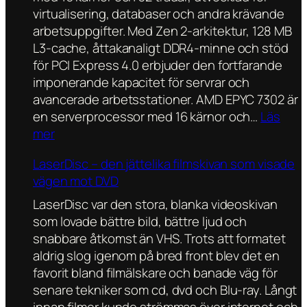
virtualisering, databaser och andra krävande
arbetsuppgifter. Med Zen 2-arkitektur, 128 MB
L3-cache, åttakanaligt DDR4-minne och stöd
för PCI Express 4.0 erbjuder den fortfarande
imponerande kapacitet för servrar och
avancerade arbetsstationer. AMD EPYC 7302 är
en serverprocessor med 16 kärnor och…
Läs
:
mer
A
LaserDisc – den jättelika filmskivan som visade
M
vägen mot DVD
D
E
LaserDisc var den stora, blanka videoskivan
P
som lovade bättre bild, bättre ljud och
Y
snabbare åtkomst än VHS. Trots att formatet
C
aldrig slog igenom på bred front blev det en
7
favorit bland filmälskare och banade väg för
3
senare tekniker som cd, dvd och Blu-ray. Långt
0