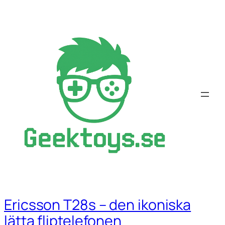
Hoppa
till
innehåll
Ericsson T28s – den ikoniska
lätta fliptelefonen