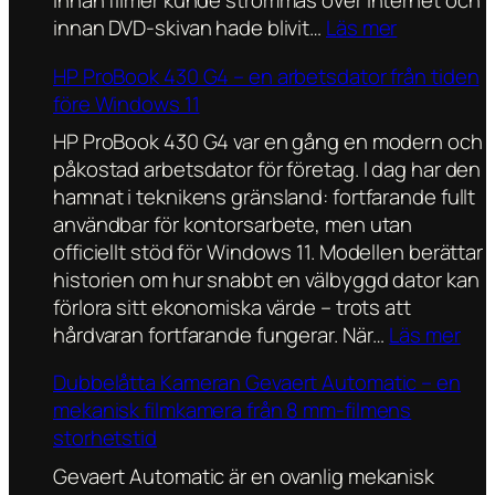
innan filmer kunde strömmas över internet och
2
:
innan DVD-skivan hade blivit…
Läs mer
–
L
HP ProBook 430 G4 – en arbetsdator från tiden
s
a
före Windows 11
e
s
x
e
HP ProBook 430 G4 var en gång en modern och
t
r
påkostad arbetsdator för företag. I dag har den
o
D
hamnat i teknikens gränsland: fortfarande fullt
n
i
användbar för kontorsarbete, men utan
k
s
officiellt stöd för Windows 11. Modellen berättar
ä
c
historien om hur snabbt en välbyggd dator kan
r
–
förlora sitt ekonomiska värde – trots att
n
d
:
hårdvaran fortfarande fungerar. När…
Läs mer
o
e
H
Dubbelåtta Kameran Gevaert Automatic – en
r
n
P
mekanisk filmkamera från 8 mm-filmens
b
j
P
storhetstid
y
ä
r
g
t
o
Gevaert Automatic är en ovanlig mekanisk
g