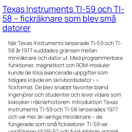
Texas Instruments TI-59 och TI-
58 – fickräknare som blev små
datorer
När Texas Instruments lanserade TI-59 och TI-
58 år 1977 suddades gränsen mellan
miniräknare och dator ut. Med programmerbara
funktioner, magnetkort och ROM-moduler
kunde de lösa avancerade uppgifter som
tidigare krävde en skrivbordsdator – i
fickformat. De blev snabbt favoriter bland
ingenjörer och studenter och lever vidare som
klassiker i räknarhistorien. Introduktion Texas
Instruments TI-59 och TI-58 lanserades 1977
och var mer än vanliga miniräknare – de
fungerade som små fickdatorer. TI-59 var
uppföljaren till SR-52 och fyrdubblade antalet