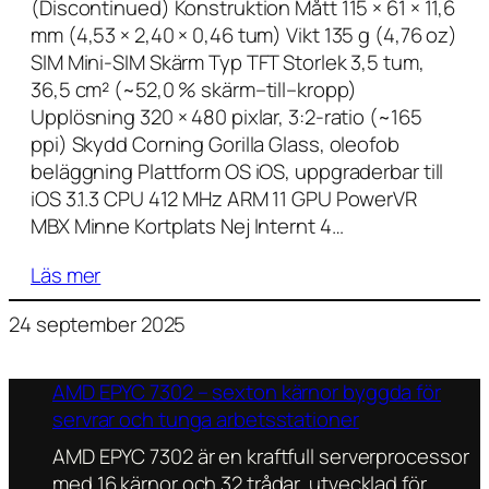
(Discontinued) Konstruktion Mått 115 × 61 × 11,6
mm (4,53 × 2,40 × 0,46 tum) Vikt 135 g (4,76 oz)
SIM Mini-SIM Skärm Typ TFT Storlek 3,5 tum,
36,5 cm² (~52,0 % skärm–till–kropp)
Upplösning 320 × 480 pixlar, 3:2-ratio (~165
ppi) Skydd Corning Gorilla Glass, oleofob
beläggning Plattform OS iOS, uppgraderbar till
iOS 3.1.3 CPU 412 MHz ARM 11 GPU PowerVR
MBX Minne Kortplats Nej Internt 4…
Läs mer
24 september 2025
AMD EPYC 7302 – sexton kärnor byggda för
servrar och tunga arbetsstationer
AMD EPYC 7302 är en kraftfull serverprocessor
med 16 kärnor och 32 trådar, utvecklad för