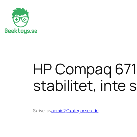
Hoppa
till
innehåll
HP Compaq 6715
stabilitet, inte s
Skrivet av
admin2
i
Okategoriserade