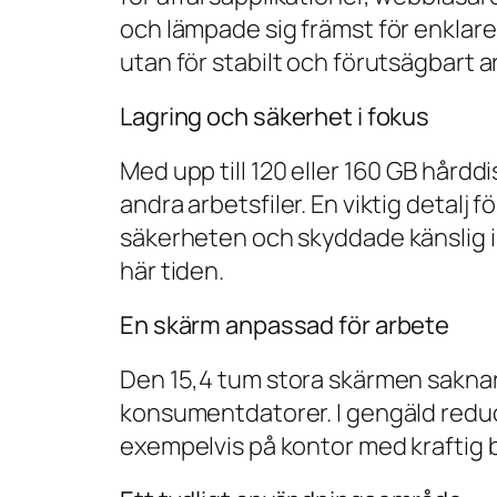
och lämpade sig främst för enklare 
utan för stabilt och förutsägbart a
Lagring och säkerhet i fokus
Med upp till 120 eller 160 GB hår
andra arbetsfiler. En viktig detal
säkerheten och skyddade känslig in
här tiden.
En skärm anpassad för arbete
Den 15,4 tum stora skärmen saknar b
konsumentdatorer. I gengäld reducer
exempelvis på kontor med kraftig b