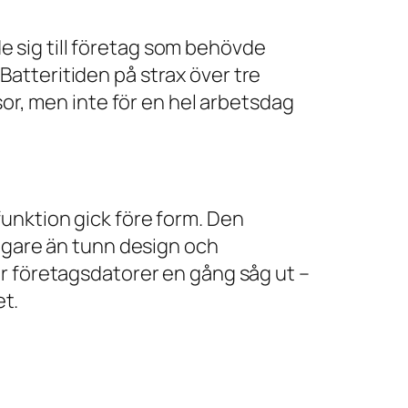
 sig till företag som behövde
atteritiden på strax över tre
sor, men inte för en hel arbetsdag
unktion gick före form. Den
tigare än tunn design och
ur företagsdatorer en gång såg ut –
et.