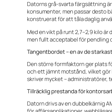
Datorns grå-svarta färgsättning är 
konsumenter, men passar desto bät
konstruerat för att tåla daglig anv
Med en vikt på runt 2,7–2,9 kilo är
men fullt acceptabel för pendling o
Tangentbordet – en av de starkas
Den större formfaktorn ger plats f
och ett jämnt motstånd, vilket gör
skriver mycket – administratörer, t
Tillräcklig prestanda för kontorsa
Datorn drivs av en dubbelkärnig AM
för affärsapplikationer, webbläsa