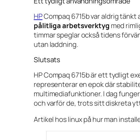
Ett tydligt användningsområde
HP
Compaq 6715b var aldrig tänkt 
pålitliga arbetsverktyg
med rimli
timmar speglar också tidens förvänt
utan laddning.
Slutsats
HP Compaq 6715b är ett tydligt ex
representerar en epok där stabilit
multimediafunktioner. I dag funger
och varför de, trots sitt diskreta y
Artikel hos linux på hur man instal