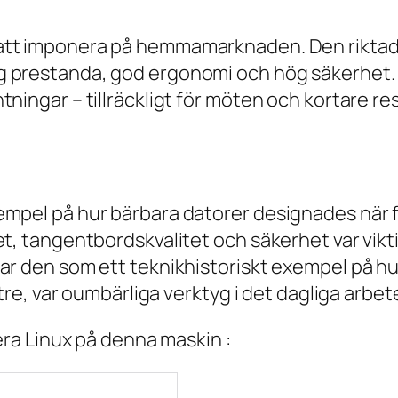
att imponera på hemmamarknaden. Den riktade
g prestanda, god ergonomi och hög säkerhet. B
ningar – tillräckligt för möten och kortare re
empel på hur bärbara datorer designades när f
et, tangentbordskvalitet och säkerhet var vik
ar den som ett teknikhistoriskt exempel på h
ttre, var oumbärliga verktyg i det dagliga arbet
lera Linux på denna maskin :