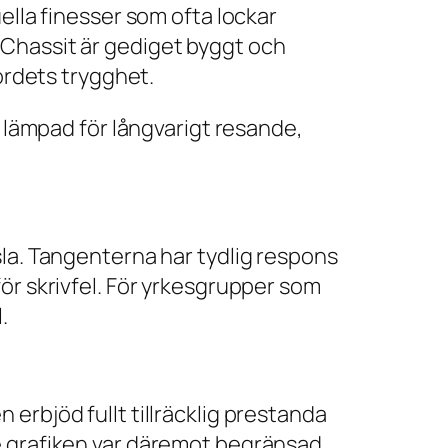
ella finesser som ofta lockar
 Chassit är gediget byggt och
bordets trygghet.
e lämpad för långvarigt resande,
sla. Tangenterna har tydlig respons
ör skrivfel. För yrkesgrupper som
.
erbjöd fullt tillräcklig prestanda
e grafiken var däremot begränsad