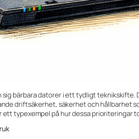
g bärbara datorer i ett tydligt teknikskifte. D
ande driftsäkerhet, säkerhet och hållbarhet s
ett typexempel på hur dessa prioriteringar to
bruk