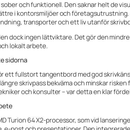
sober och funktionell. Den saknar helt de visu
tre i kontorsmiljöer och företagsutrustning.
ändning, transporter och ett liv utanför skriv
 den dock ingen lättviktare. Det gör den mindr
ch lokalt arbete.
te sidorna
ör ett fullstort tangentbord med god skrivkän
 längre skrivpass bekväma och minskar risken f
ekniker och konsulter – var detta en klar fördel
rbete
D Turion 64 X2-processor, som vid lanseringen 
re, e-post och presentationer. Den integrerad