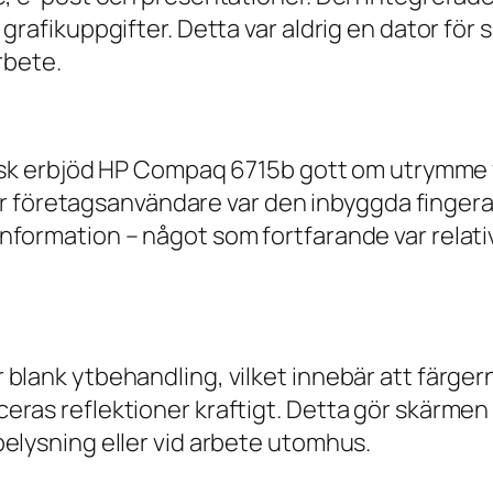
grafikuppgifter. Detta var aldrig en dator för 
rbete.
ddisk erbjöd HP Compaq 6715b gott om utrymme
j för företagsanvändare var den inbyggda finge
formation – något som fortfarande var relativ
lank ytbehandling, vilket innebär att färgerna
as reflektioner kraftigt. Detta gör skärmen lä
elysning eller vid arbete utomhus.