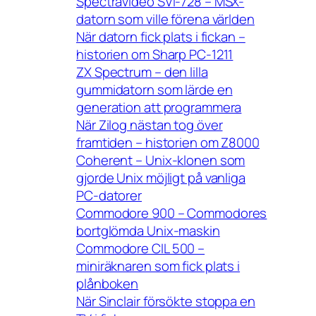
Spectravideo SVI-728 – MSX-
datorn som ville förena världen
När datorn fick plats i fickan –
historien om Sharp PC-1211
ZX Spectrum – den lilla
gummidatorn som lärde en
generation att programmera
När Zilog nästan tog över
framtiden – historien om Z8000
Coherent – Unix-klonen som
gjorde Unix möjligt på vanliga
PC-datorer
Commodore 900 – Commodores
bortglömda Unix-maskin
Commodore CIL 500 –
miniräknaren som fick plats i
plånboken
När Sinclair försökte stoppa en