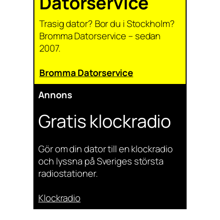
Datorservice
Trasig dator? Bor du i Stockholm?
Bromma Datorservice – sedan
2007.
Bromma Datorservice
Annons
Gratis klockradio
Gör om din dator till en klockradio
och lyssna på Sveriges största
radiostationer.
Klockradio