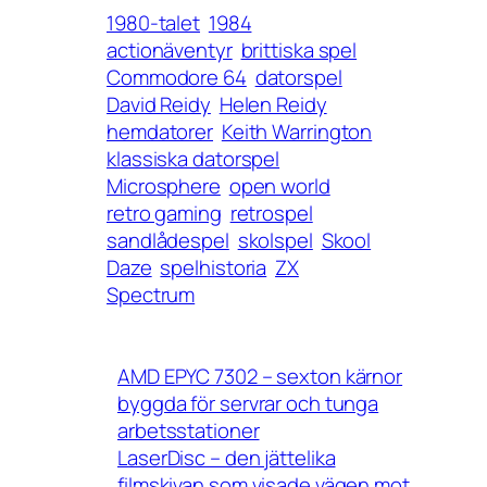
1980-talet
1984
actionäventyr
brittiska spel
Commodore 64
datorspel
David Reidy
Helen Reidy
hemdatorer
Keith Warrington
klassiska datorspel
Microsphere
open world
retro gaming
retrospel
sandlådespel
skolspel
Skool
Daze
spelhistoria
ZX
Spectrum
AMD EPYC 7302 – sexton kärnor
byggda för servrar och tunga
arbetsstationer
LaserDisc – den jättelika
filmskivan som visade vägen mot