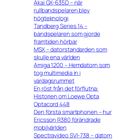
Akai GX-635D – när
rullbandspelaren blev
högteknologi
Tandberg Series 14 –
bandspelaren som gjorde
framtiden hörbar
MSX – datorstandarden som
skulle ena världen
Amiga 1200 – Hemdatorn som
tog multimedia in i
vardagsrummet
En röst från det förflutna:
Historien om Loewe Opta
Optacord 448
Den första smartphonen – hur
Ericsson R380 förändrade
mobilvärlden
Spectravideo SVI-738 – datorn