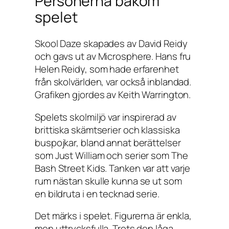
Personerna bakom
spelet
Skool Daze
skapades av David Reidy
och gavs ut av Microsphere. Hans fru
Helen Reidy, som hade erfarenhet
från skolvärlden, var också inblandad.
Grafiken gjordes av Keith Warrington.
Spelets skolmiljö var inspirerad av
brittiska skämtserier och klassiska
buspojkar, bland annat berättelser
som
Just William
och serier som
The
Bash Street Kids
. Tanken var att varje
rum nästan skulle kunna se ut som
en bildruta i en tecknad serie.
Det märks i spelet. Figurerna är enkla,
men uttrycksfulla. Trots den låga