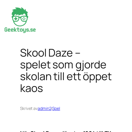
Hoppa
till
innehåll
Skool Daze –
spelet som gjorde
skolan till ett öppet
kaos
Skrivet av
admin2
i
Spel