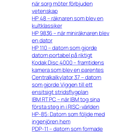
när sorg möter förbjuden
vetenskap
HP 48 – räknaren som blev en
kultklassiker
HP 9836 – när miniräknaren blev
en dator
HP 110 – datorn som gjorde
datorn portabel på riktigt
Kodak Disc 4000 – framtidens
kamera som blev en parentes
Centralkalkylator 37 – datorn
som gjorde Viggen till ett
ensitsigt stridsflygplan
IBM RT PC – när IBM tog sina
första steg in i RISC-världen
HP-85: Datorn som följde med
ingenjören hem
PDP-11 – datorn som formade