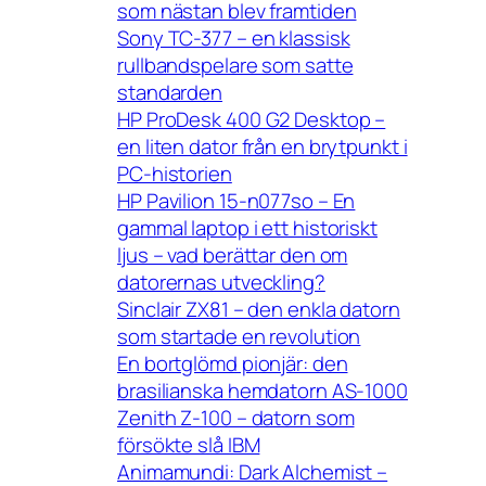
som nästan blev framtiden
Sony TC-377 – en klassisk
rullbandspelare som satte
standarden
HP ProDesk 400 G2 Desktop –
en liten dator från en brytpunkt i
PC-historien
HP Pavilion 15-n077so – En
gammal laptop i ett historiskt
ljus – vad berättar den om
datorernas utveckling?
Sinclair ZX81 – den enkla datorn
som startade en revolution
En bortglömd pionjär: den
brasilianska hemdatorn AS-1000
Zenith Z-100 – datorn som
försökte slå IBM
Animamundi: Dark Alchemist –