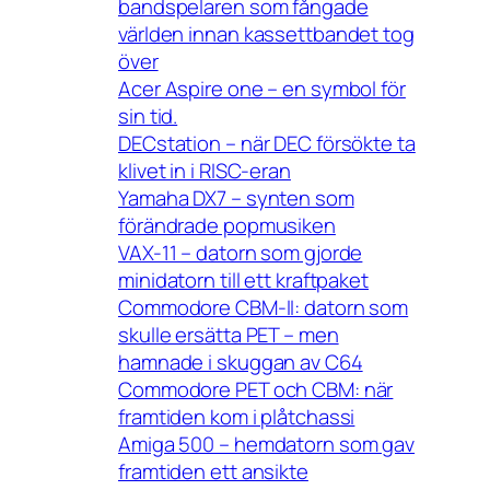
bandspelaren som fångade
världen innan kassettbandet tog
över
Acer Aspire one – en symbol för
sin tid.
DECstation – när DEC försökte ta
klivet in i RISC-eran
Yamaha DX7 – synten som
förändrade popmusiken
VAX-11 – datorn som gjorde
minidatorn till ett kraftpaket
Commodore CBM-II: datorn som
skulle ersätta PET – men
hamnade i skuggan av C64
Commodore PET och CBM: när
framtiden kom i plåtchassi
Amiga 500 – hemdatorn som gav
framtiden ett ansikte