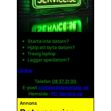
Starta inte datorn?
Hjälp att byta datorn?
Trasig laptop
Laggar speldatorn?
Länkar
Telefon
08 37 21 00
E-post
kontakt@datorhjalp.se
Hemsida :
PC-Service.se
Annons