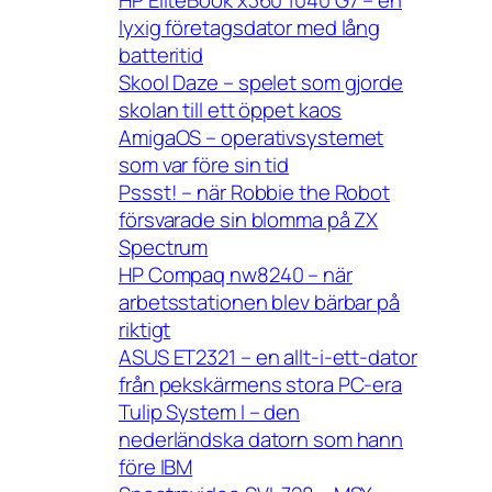
HP EliteBook x360 1040 G7 – en
lyxig företagsdator med lång
batteritid
Skool Daze – spelet som gjorde
skolan till ett öppet kaos
AmigaOS – operativsystemet
som var före sin tid
Pssst! – när Robbie the Robot
försvarade sin blomma på ZX
Spectrum
HP Compaq nw8240 – när
arbetsstationen blev bärbar på
riktigt
ASUS ET2321 – en allt-i-ett-dator
från pekskärmens stora PC-era
Tulip System I – den
nederländska datorn som hann
före IBM