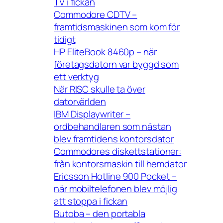
TV i fickan
Commodore CDTV –
framtidsmaskinen som kom för
tidigt
HP EliteBook 8460p – när
företagsdatorn var byggd som
ett verktyg
När RISC skulle ta över
datorvärlden
IBM Displaywriter –
ordbehandlaren som nästan
blev framtidens kontorsdator
Commodores diskettstationer:
från kontorsmaskin till hemdator
Ericsson Hotline 900 Pocket –
när mobiltelefonen blev möjlig
att stoppa i fickan
Butoba – den portabla