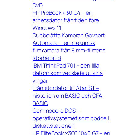
DVD
HP ProBook 430 G4 – en
arbetsdator från tiden före
Windows 11
Dubbelåtta Kameran Gevaert
Automatic – en mekanisk
filmkamera från 8 mm-filmens
storhetstid
IBM ThinkPad 701 – den lilla
datorn som vecklade ut sina
vingar
Från stordator till Atari ST –
historien om BASIC och GFA
BASIC
Commodore DOS –
operativsystemet som bodde i
diskettstationen
HP EliteBook x360 1040 G7 – en