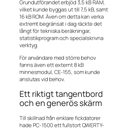
Grundutförandet erbjöd 3,5 kB RAM,
vilket kunde byggas ut till 7,5 kB, samt
16 kB ROM. Även om detta kan verka
extremt begränsat i dag räckte det
långt för tekniska beräkningar,
statistikprogram och specialskrivna
verktyg.
För användare med större behov
fanns även ett externt 8 kB
minnesmodul, CE-155, som kunde
anslutas vid behov.
Ett riktigt tangentbord
och en generös skärm
Till skillnad från enklare fickdatorer
hade PC-1500 ett fullstort QWERTY-