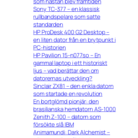
som nästan blev framtiden
Sony TC-377 – en klassisk
rullbandspelare som satte
standarden
HP ProDesk 400 G2 Desktop –
en liten dator från en brytpunkt i
PC-historien
HP Pavilion 15-n077so – En
gammal laptop i ett historiskt
ljus – vad berättar den om
datorernas utveckling?
Sinclair ZX81 – den enkla datorn
som startade en revolution
En bortglömd pionjär: den
brasilianska hemdatorn AS-1000
Zenith Z-100 – datorn som
försökte slå IBM
Animamundi: Dark Alchemist –