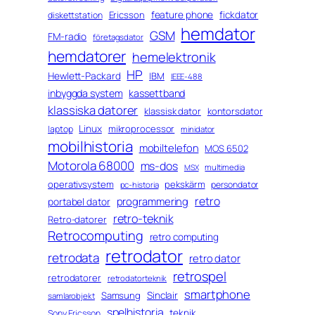
feature phone
fickdator
Ericsson
diskettstation
hemdator
GSM
FM-radio
företagsdator
hemdatorer
hemelektronik
HP
Hewlett-Packard
IBM
IEEE-488
inbyggda system
kassettband
klassiska datorer
klassisk dator
kontorsdator
Linux
mikroprocessor
laptop
minidator
mobilhistoria
mobiltelefon
MOS 6502
Motorola 68000
ms-dos
multimedia
MSX
operativsystem
pekskärm
persondator
pc-historia
retro
programmering
portabel dator
retro-teknik
Retro-datorer
Retrocomputing
retro computing
retrodator
retrodata
retro dator
retrospel
retrodatorer
retrodatorteknik
smartphone
Sinclair
Samsung
samlarobjekt
spelhistoria
teknik
Sony Ericsson