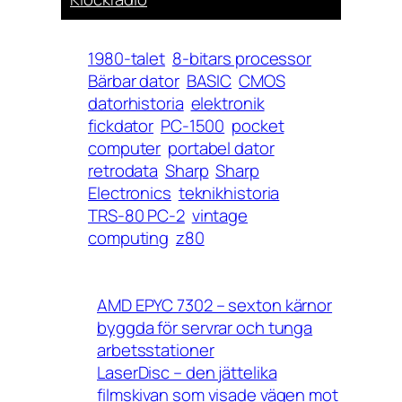
1980-talet
8-bitars processor
Bärbar dator
BASIC
CMOS
datorhistoria
elektronik
fickdator
PC-1500
pocket
computer
portabel dator
retrodata
Sharp
Sharp
Electronics
teknikhistoria
TRS-80 PC-2
vintage
computing
z80
AMD EPYC 7302 – sexton kärnor
byggda för servrar och tunga
arbetsstationer
LaserDisc – den jättelika
filmskivan som visade vägen mot