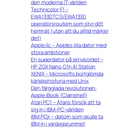
den moderna IT-världen
Technicolor F1 –
EWA1330TCS/EWA1330
operatörsroutern som styr ditt
hemnät (utan att du alltid märker
det)
Apple IIc – Apples lilla dator med
stora ambitioner
En superdator på skrivbordet –
HP ZGX Nano G1n AI Station
XENIX – Microsofts bortglömda
kärlekshistoria med Unix
Den färgglada revolutionen:
Apple iBook (Clamshell)
Atari PC1 – Ataris försök att ta
sig in i IBM-PC-världen
IBM PCjr – datorn som skulle ta
IBM in i vardagsrummet