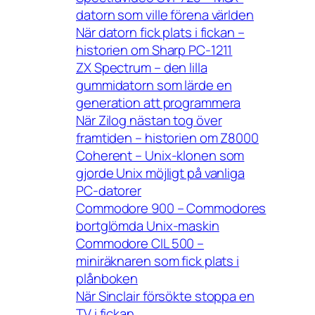
datorn som ville förena världen
När datorn fick plats i fickan –
historien om Sharp PC-1211
ZX Spectrum – den lilla
gummidatorn som lärde en
generation att programmera
När Zilog nästan tog över
framtiden – historien om Z8000
Coherent – Unix-klonen som
gjorde Unix möjligt på vanliga
PC-datorer
Commodore 900 – Commodores
bortglömda Unix-maskin
Commodore CIL 500 –
miniräknaren som fick plats i
plånboken
När Sinclair försökte stoppa en
TV i fickan