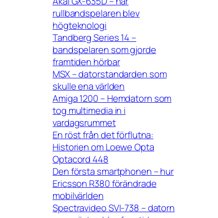
Akai GX-635D – när
rullbandspelaren blev
högteknologi
Tandberg Series 14 –
bandspelaren som gjorde
framtiden hörbar
MSX – datorstandarden som
skulle ena världen
Amiga 1200 – Hemdatorn som
tog multimedia in i
vardagsrummet
En röst från det förflutna:
Historien om Loewe Opta
Optacord 448
Den första smartphonen – hur
Ericsson R380 förändrade
mobilvärlden
Spectravideo SVI-738 – datorn