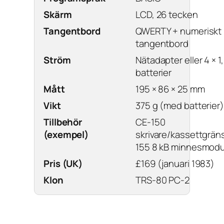
Skärm
LCD, 26 tecken
Tangentbord
QWERTY + numeriskt
tangentbord
Ström
Nätadapter eller 4 × 1
batterier
Mått
195 × 86 × 25 mm
Vikt
375 g (med batterier)
Tillbehör
CE-150
(exempel)
skrivare/kassettgräns
155 8 kB minnesmodu
Pris (UK)
£169 (januari 1983)
Klon
TRS-80 PC-2