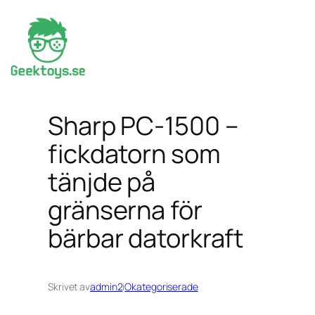
Hoppa
till
innehåll
Sharp PC-1500 –
fickdatorn som
tänjde på
gränserna för
bärbar datorkraft
Skrivet av
admin2
i
Okategoriserade