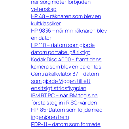
när sorg möter förbjuden
vetenskap
HP 48 – räknaren som blev en
kultklassiker
HP 9836 – när miniräknaren blev
en dator
HP 110 – datorn som gjorde
datorn portabel på riktigt
Kodak Disc 4000 – framtidens
kamera som blev en parentes
Centralkalkylator 37 – datorn
som gjorde Viggen till ett
ensitsigt stridsflygplan
IBM RT PC – när IBM tog sina
första steg in i RISC-världen
HP-85: Datorn som följde med
ingenjören hem
PDP-11 – datorn som formade