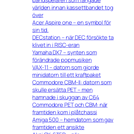
bandspelaren som fångade
världen innan kassettbandet tog
över
Acer Aspire one – en symbol för
sin tid.
DECstation – när DEC försökte ta
klivet in i RISC-eran
Yamaha DX7 – synten som
förändrade popmusiken
VAX-11 – datorn som gjorde
minidatorn till ett kraftpaket
Commodore CBM-II: datorn som
skulle ersätta PET – men
hamnade i skuggan av C64
Commodore PET och CBM: när
framtiden kom i plåtchassi
Amiga 500 – hemdatorn som gav
framtiden ett ansikte