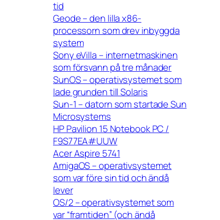
tid
Geode – den lilla x86-
processorn som drev inbyggda
system
Sony eVilla – internetmaskinen
som försvann på tre månader
SunOS – operativsystemet som
lade grunden till Solaris
Sun-1 – datorn som startade Sun
Microsystems
HP Pavilion 15 Notebook PC /
F9S77EA#UUW
Acer Aspire 5741
AmigaOS – operativsystemet
som var före sin tid och ändå
lever
OS/2 – operativsystemet som
var “framtiden” (och ändå