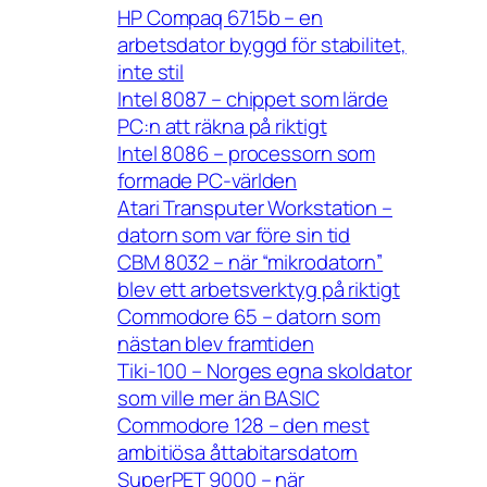
HP Compaq 6715b – en
arbetsdator byggd för stabilitet,
inte stil
Intel 8087 – chippet som lärde
PC:n att räkna på riktigt
Intel 8086 – processorn som
formade PC-världen
Atari Transputer Workstation –
datorn som var före sin tid
CBM 8032 – när “mikrodatorn”
blev ett arbetsverktyg på riktigt
Commodore 65 – datorn som
nästan blev framtiden
Tiki-100 – Norges egna skoldator
som ville mer än BASIC
Commodore 128 – den mest
ambitiösa åttabitarsdatorn
SuperPET 9000 – när