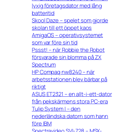
lyxig företagsdator med lång
batteritid
Skool Daze – spelet som gjorde
skolan till ett öppet kaos
AmigaOS – operativsystemet
som var före sin tid
Pssst! – när Robbie the Robot
försvarade sin blomma på ZX
Spectrum
HP Compaq nw8240 – när
arbetsstationen blev bärbar på
riktigt
ASUS ET2321 – en allt-i-ett-dator
från pekskärmens stora PC-era
Tulip System I – den
nederländska datorn som hann
före IBM
Spectravideo SVI-728 – MSX-