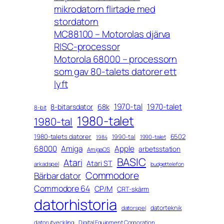
mikrodatorn flirtade med
stordatorn
MC88100 – Motorolas djärva
RISC-processor
Motorola 68000 – processorn
som gav 80-talets datorer ett
lyft
1970-tal
1970-talet
8-bitarsdator
68k
8-bit
1980-talet
1980-tal
1980-talets datorer
6502
1990-tal
1990-talet
1984
68000
Amiga
Apple
arbetsstation
AmigaOS
BASIC
Atari
Atari ST
arkadspel
budgettelefon
Commodore
Bärbar dator
Commodore 64
CP/M
CRT-skärm
datorhistoria
datorteknik
datorspel
datorutveckling
Digital Equipment Corporation