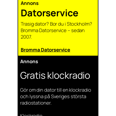
Annons
Datorservice
Trasig dator? Bor du i Stockholm?
Bromma Datorservice – sedan
2007.
Bromma Datorservice
Annons
Gratis klockradio
Gör om din dator till en klockradio
och lyssna på Sveriges största
radiostationer.
Klockradio