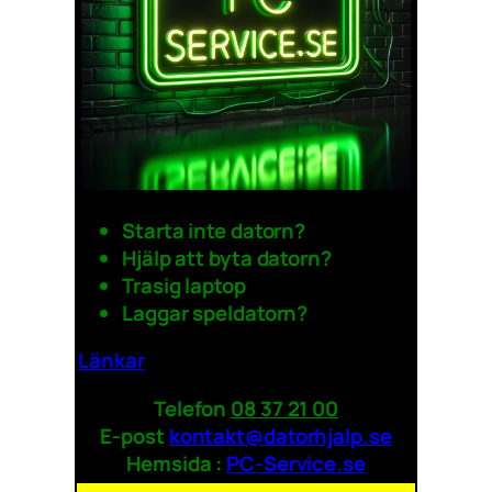
Starta inte datorn?
Hjälp att byta datorn?
Trasig laptop
Laggar speldatorn?
Länkar
Telefon
08 37 21 00
E-post
kontakt@datorhjalp.se
Hemsida :
PC-Service.se