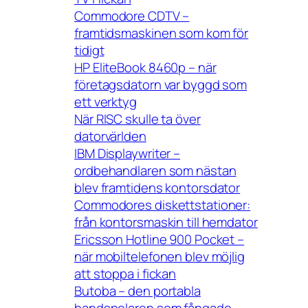
Commodore CDTV –
framtidsmaskinen som kom för
tidigt
HP EliteBook 8460p – när
företagsdatorn var byggd som
ett verktyg
När RISC skulle ta över
datorvärlden
IBM Displaywriter –
ordbehandlaren som nästan
blev framtidens kontorsdator
Commodores diskettstationer:
från kontorsmaskin till hemdator
Ericsson Hotline 900 Pocket –
när mobiltelefonen blev möjlig
att stoppa i fickan
Butoba – den portabla